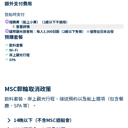
額外支付費用
登船時支付
paid
服務費（船上小費）（2歲以下不適用）
keyboard_arrow_right
查看詳情
paid
國際觀光旅客稅：每人3,000日圓（2歲以下免徵） ※僅限從日本出發
預購套餐
check
飲料套餐
check
Wi-Fi
check
岸上觀光行程
check
SPA
MSC郵輪取消政策
飲料套裝、岸上觀光行程、接送預約以及船上選項（包含餐
廳、SPA 等）。
keyboard_arrow_right
14晚以下（不含MSC遊艇會）