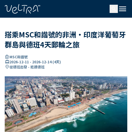
ading...
入
menu
…
search
搭乘MSC和諧號的非洲・印度洋葡萄牙
群島與德班4天郵輪之旅
directions_boat
MSC和諧號
card_travel
2026-12-11
-
2026-12-14
(
4天
)
location_on
從德班出發 - 抵達德班