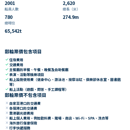
2001
2,620
船員人數
總長（米）
780
274.9
m
總噸位
65,542
t
郵輪票價包含項目
check
住宿費用
check
交通費用
check
主餐廳的早餐、午餐、晚餐及自助餐廳
check
表演、活動等娛樂項目
check
船上設施使用費（健身中心、游泳池、按摩浴缸、俱樂部休息室、圖書館
等）
check
船上活動（遊戲、問答、手工課程等）
郵輪票價不包含項目
close
自家至港口的交通費
close
各個港口的交通費
close
靠港觀光遊費用
close
船上個人費用，例如飲料費、賭場、商店、Wi-Fi、SPA、洗衣等
close
海外旅行傷害保險
close
行李快遞服務