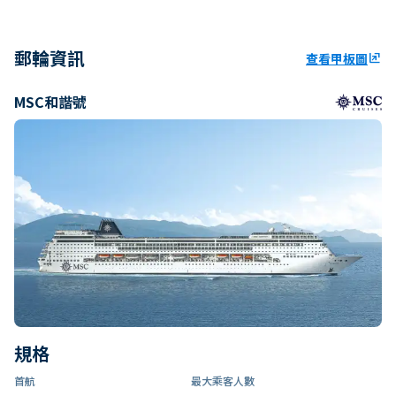
郵輪資訊
查看甲板圖
ungroup
MSC和諧號
規格
首航
最大乘客人數