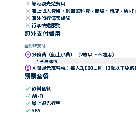
close
靠港觀光遊費用
close
船上個人費用，例如飲料費、賭場、商店、Wi-Fi
close
海外旅行傷害保險
close
行李快遞服務
額外支付費用
登船時支付
paid
服務費（船上小費）（2歲以下不適用）
keyboard_arrow_right
查看詳情
paid
國際觀光旅客稅：每人3,000日圓（2歲以下免徵
預購套餐
check
飲料套餐
check
Wi-Fi
check
岸上觀光行程
check
SPA