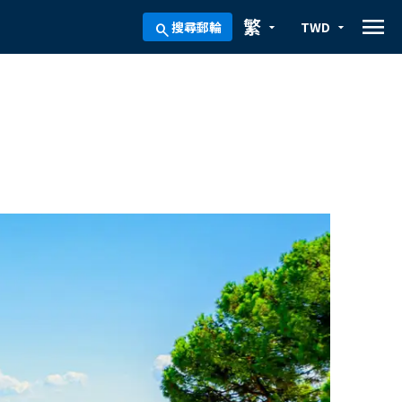
menu
繁
搜尋郵輪
TWD
arrow_drop_down
arrow_drop_down
search