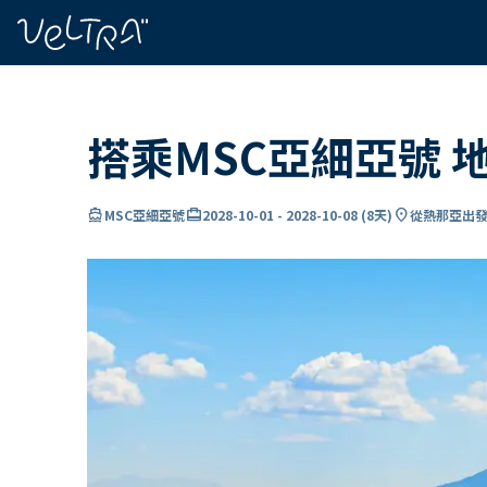
ading...
入
…
搭乘MSC亞細亞號 
directions_boat
card_travel
location_on
MSC亞細亞號
2028-10-01
-
2028-10-08
(
8天
)
從熱那亞出發