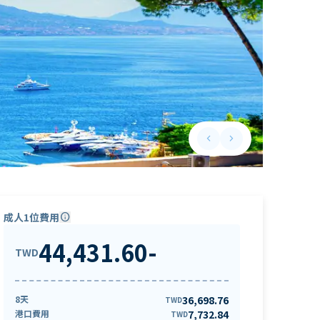
keyboard_arrow_left
keyboard_arrow_right
Previous slide
Next slide
成人1位費用
info
44,431.60
-
TWD
8天
36,698.76
TWD
港口費用
7,732.84
TWD