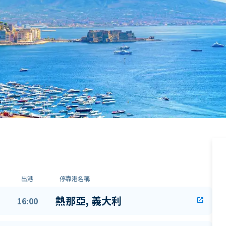
出港
停靠港名稱
熱那亞, 義大利
16:00
open_in_new