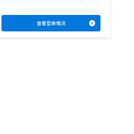
expand_circle_right
查看空房情況