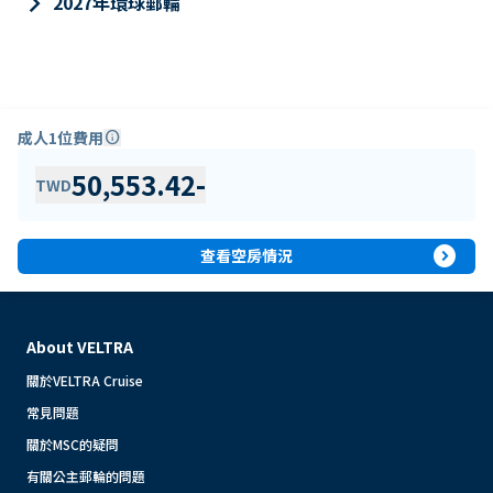
keyboard_arrow_right
2027年環球郵輪
成人1位費用
info
50,553.42
-
TWD
expand_circle_right
查看空房情況
About VELTRA
關於VELTRA Cruise
常見問題
關於MSC的疑問
有關公主郵輪的問題