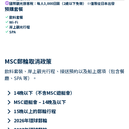
paid
國際觀光旅客稅：每人3,000日圓（2歲以下免徵） ※僅限從日本出發
預購套餐
check
飲料套餐
check
Wi-Fi
check
岸上觀光行程
check
SPA
MSC郵輪取消政策
飲料套裝、岸上觀光行程、接送預約以及船上選項（包含餐
廳、SPA 等）。
keyboard_arrow_right
14晚以下（不含MSC遊艇會）
keyboard_arrow_right
MSC遊艇會 – 14晚及以下
keyboard_arrow_right
15晚以上的郵輪行程
keyboard_arrow_right
2026年環球郵輪