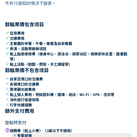
不另行通知的情況下變更。
郵輪票價包含項目
check
住宿費用
check
交通費用
check
主餐廳的早餐、午餐、晚餐及自助餐廳
check
表演、活動等娛樂項目
check
船上設施使用費（健身中心、游泳池、按摩浴缸、俱樂部休息室、圖書館
等）
check
船上活動（遊戲、問答、手工課程等）
郵輪票價不包含項目
close
自家至港口的交通費
close
各個港口的交通費
close
靠港觀光遊費用
close
船上個人費用，例如飲料費、賭場、商店、Wi-Fi、SPA、洗衣等
close
海外旅行傷害保險
close
行李快遞服務
額外支付費用
登船時支付
paid
服務費（船上小費）（2歲以下不適用）
keyboard_arrow_right
查看詳情