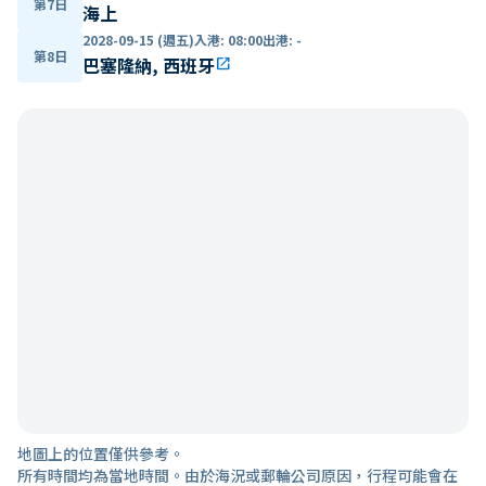
第7日
海上
2028-09-15 (週五)
入港
:
08:00
出港
:
-
第8日
巴塞隆納, 西班牙
open_in_new
地圖上的位置僅供參考。
所有時間均為當地時間。由於海況或郵輪公司原因，行程可能會在