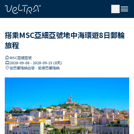
ading...
入
menu
…
search
搭乘MSC亞細亞號地中海環遊8日郵輪
旅程
directions_boat
MSC亞細亞號
card_travel
2028-09-08
-
2028-09-15
(
8天
)
location_on
從巴塞隆納出發 - 抵達巴塞隆納