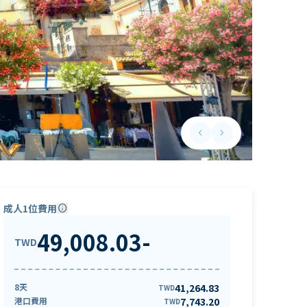
keyboard_arrow_left
keyboard_arrow_right
Previous slide
Next slide
成人1位費用
info
49,008.03
-
TWD
8天
41,264.83
TWD
港口費用
7,743.20
TWD