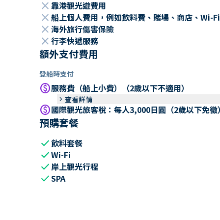
close
靠港觀光遊費用
close
船上個人費用，例如飲料費、賭場、商店、Wi-Fi
close
海外旅行傷害保險
close
行李快遞服務
額外支付費用
登船時支付
paid
服務費（船上小費）（2歲以下不適用）
keyboard_arrow_right
查看詳情
paid
國際觀光旅客稅：每人3,000日圓（2歲以下免徵
預購套餐
check
飲料套餐
check
Wi-Fi
check
岸上觀光行程
check
SPA