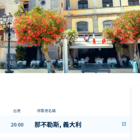
出港
停靠港名稱
那不勒斯, 義大利
20:00
open_in_new