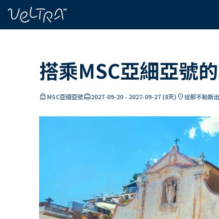
ading...
入
…
搭乘MSC亞細亞號
directions_boat
card_travel
location_on
MSC亞細亞號
2027-09-20
-
2027-09-27
(
8天
)
從那不勒斯出