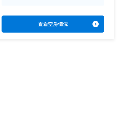
expand_circle_right
查看空房情況