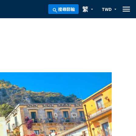
menu
繁
搜尋郵輪
TWD
arrow_drop_down
arrow_drop_down
search