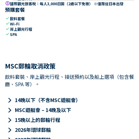
paid
國際觀光旅客稅：每人3,000日圓（2歲以下免徵） ※僅限從日本出發
預購套餐
check
飲料套餐
check
Wi-Fi
check
岸上觀光行程
check
SPA
MSC郵輪取消政策
飲料套裝、岸上觀光行程、接送預約以及船上選項（包含餐
廳、SPA 等）。
keyboard_arrow_right
14晚以下（不含MSC遊艇會）
keyboard_arrow_right
MSC遊艇會 – 14晚及以下
keyboard_arrow_right
15晚以上的郵輪行程
keyboard_arrow_right
2026年環球郵輪