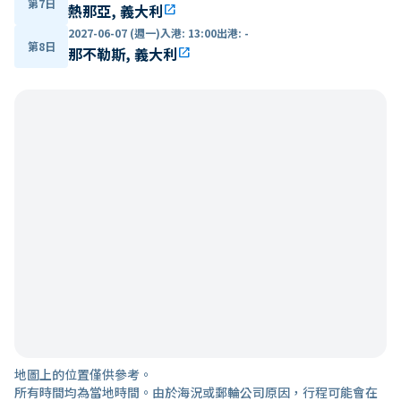
第7日
熱那亞, 義大利
open_in_new
2027-06-07 (週一)
入港
:
13:00
出港
:
-
第8日
那不勒斯, 義大利
open_in_new
地圖上的位置僅供參考。
所有時間均為當地時間。由於海況或郵輪公司原因，行程可能會在