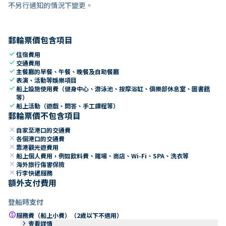
不另行通知的情況下變更。
郵輪票價包含項目
check
住宿費用
check
交通費用
check
主餐廳的早餐、午餐、晚餐及自助餐廳
check
表演、活動等娛樂項目
check
船上設施使用費（健身中心、游泳池、按摩浴缸、俱樂部休息室、圖書館
等）
check
船上活動（遊戲、問答、手工課程等）
郵輪票價不包含項目
close
自家至港口的交通費
close
各個港口的交通費
close
靠港觀光遊費用
close
船上個人費用，例如飲料費、賭場、商店、Wi-Fi、SPA、洗衣等
close
海外旅行傷害保險
close
行李快遞服務
額外支付費用
登船時支付
paid
服務費（船上小費）（2歲以下不適用）
keyboard_arrow_right
查看詳情