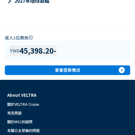
keyboard_arrow_right
2027年環球郵輪
成人1位費用
info
45,398.20
-
TWD
expand_circle_right
查看空房情況
About VELTRA
關於VELTRA Cruise
常見問題
關於MSC的疑問
有關公主郵輪的問題