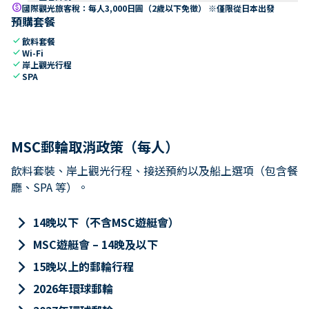
paid
國際觀光旅客稅：每人3,000日圓（2歲以下免徵） ※僅限從日本出發
預購套餐
check
飲料套餐
check
Wi-Fi
check
岸上觀光行程
check
SPA
MSC郵輪取消政策（每人）
飲料套裝、岸上觀光行程、接送預約以及船上選項（包含餐
廳、SPA 等）。
keyboard_arrow_right
14晚以下（不含MSC遊艇會）
keyboard_arrow_right
MSC遊艇會 – 14晚及以下
keyboard_arrow_right
15晚以上的郵輪行程
keyboard_arrow_right
2026年環球郵輪