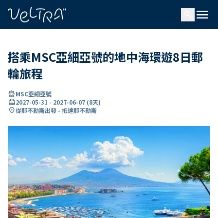
ading...
入
menu
…
search
搭乘MSC亞細亞號的地中海環遊8日郵
輪旅程
directions_boat
MSC亞細亞號
card_travel
2027-05-31
-
2027-06-07
(
8天
)
location_on
從那不勒斯出發 - 抵達那不勒斯