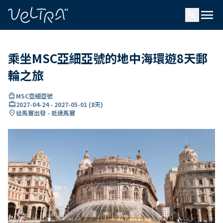
ading...
入
menu
…
search
乘坐MSC亞細亞號的地中海環遊8天郵
輪之旅
directions_boat
MSC亞細亞號
card_travel
2027-04-24
-
2027-05-01
(
8天
)
location_on
從馬賽出發 - 抵達馬賽