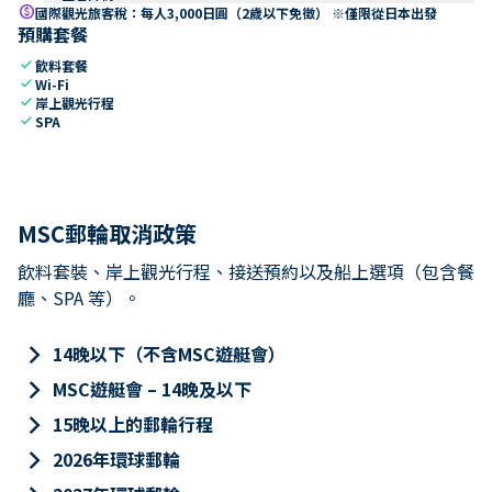
paid
國際觀光旅客稅：每人3,000日圓（2歲以下免徵） ※僅限從日本出發
預購套餐
check
飲料套餐
check
Wi-Fi
check
岸上觀光行程
check
SPA
MSC郵輪取消政策
飲料套裝、岸上觀光行程、接送預約以及船上選項（包含餐
廳、SPA 等）。
keyboard_arrow_right
14晚以下（不含MSC遊艇會）
keyboard_arrow_right
MSC遊艇會 – 14晚及以下
keyboard_arrow_right
15晚以上的郵輪行程
keyboard_arrow_right
2026年環球郵輪