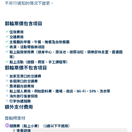
不另行通知的情況下變更。
郵輪票價包含項目
check
住宿費用
check
交通費用
check
主餐廳的早餐、午餐、晚餐及自助餐廳
check
表演、活動等娛樂項目
check
船上設施使用費（健身中心、游泳池、按摩浴缸、俱樂部休息室、圖書館
等）
check
船上活動（遊戲、問答、手工課程等）
郵輪票價不包含項目
close
自家至港口的交通費
close
各個港口的交通費
close
靠港觀光遊費用
close
船上個人費用，例如飲料費、賭場、商店、Wi-Fi、SPA、洗衣等
close
海外旅行傷害保險
close
行李快遞服務
額外支付費用
登船時支付
paid
服務費（船上小費）（2歲以下不適用）
keyboard_arrow_right
查看詳情