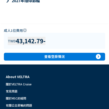
keyboard_arrow_right
2027年環球郵輪
成人1位費用
info
43,142.79
-
TWD
expand_circle_right
查看空房情況
About VELTRA
關於VELTRA Cruise
常見問題
關於MSC的疑問
有關公主郵輪的問題