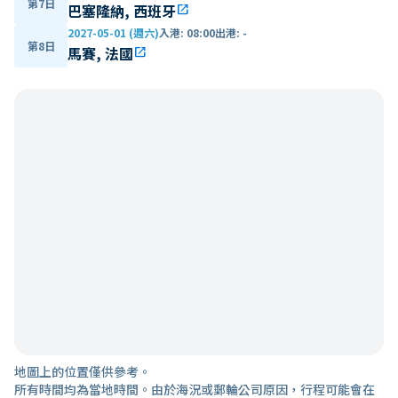
第7日
巴塞隆納, 西班牙
open_in_new
2027-05-01 (週六)
入港
:
08:00
出港
:
-
第8日
馬賽, 法國
open_in_new
地圖上的位置僅供參考。
所有時間均為當地時間。由於海況或郵輪公司原因，行程可能會在