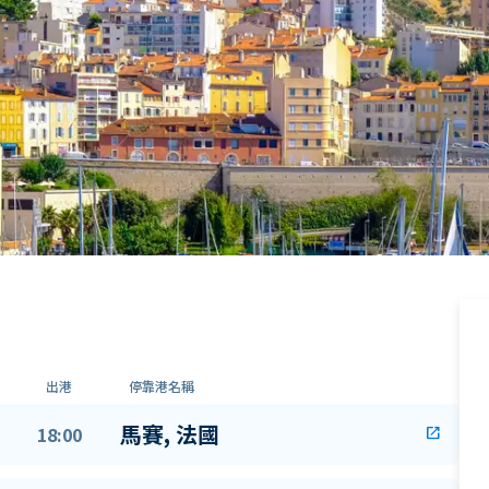
出港
停靠港名稱
馬賽, 法國
18:00
open_in_new