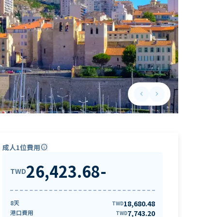
keyboard_arrow_left
keyboard_arrow_right
Previous slide
Next slide
成人1位費用
info
26,423.68
-
TWD
8天
18,680.48
TWD
港口費用
7,743.20
TWD