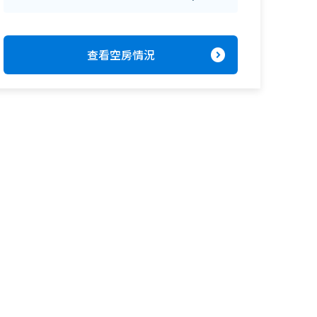
expand_circle_right
查看空房情況