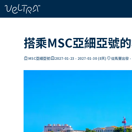
ading...
入
…
搭乘MSC亞細亞號
directions_boat
card_travel
location_on
MSC亞細亞號
2027-01-23
-
2027-01-30
(
8天
)
從馬賽出發 -