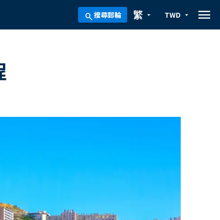
menu
繁
搜尋郵輪
TWD
arrow_drop_down
arrow_drop_down
search
程