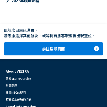
keyboard_arrow_right
2027年環球郵輪
此航次目前已滿員。

請考慮選擇其他航次，或等待有旅客取消後出現空位。
expand_circle_right
前往搜尋頁面
About VELTRA
關於VELTRA Cruise
常見問題
關於MSC的疑問
有關公主郵輪的問題
Legal Information