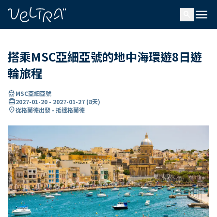
ading...
入
menu
…
search
搭乘MSC亞細亞號的地中海環遊8日遊
輪旅程
directions_boat
MSC亞細亞號
card_travel
2027-01-20
-
2027-01-27
(
8天
)
location_on
從格蘭德出發 - 抵達格蘭德