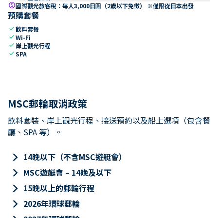
paid
國際觀光旅客稅：每人3,000日圓（2歲以下免徵） ※僅限從日本出發
預購套餐
check
飲料套餐
check
Wi-Fi
check
岸上觀光行程
check
SPA
MSC郵輪取消政策
飲料套裝、岸上觀光行程、接送預約以及船上選項（包含餐
廳、SPA 等）。
keyboard_arrow_right
14晚以下（不含MSC遊艇會）
keyboard_arrow_right
MSC遊艇會 – 14晚及以下
keyboard_arrow_right
15晚以上的郵輪行程
keyboard_arrow_right
2026年環球郵輪