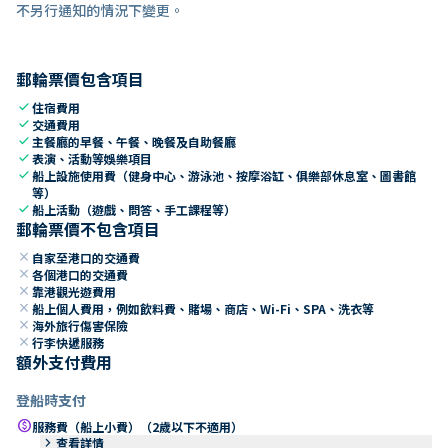
不另行通知的情況下變更。
郵輪票價包含項目
check
住宿費用
check
交通費用
check
主餐廳的早餐、午餐、晚餐及自助餐廳
check
表演、活動等娛樂項目
check
船上設施使用費（健身中心、游泳池、按摩浴缸、俱樂部休息室、圖書館
等）
check
船上活動（遊戲、問答、手工課程等）
郵輪票價不包含項目
close
自家至港口的交通費
close
各個港口的交通費
close
靠港觀光遊費用
close
船上個人費用，例如飲料費、賭場、商店、Wi-Fi、SPA、洗衣等
close
海外旅行傷害保險
close
行李快遞服務
額外支付費用
登船時支付
paid
服務費（船上小費）（2歲以下不適用）
keyboard_arrow_right
查看詳情