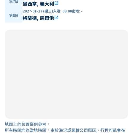
第7日
墨西拿, 義大利
open_in_new
2027-01-27 (週三)
入港
:
09:00
出港
:
-
第8日
格蘭德, 馬爾他
open_in_new
地圖上的位置僅供參考。
所有時間均為當地時間。由於海況或郵輪公司原因，行程可能會在