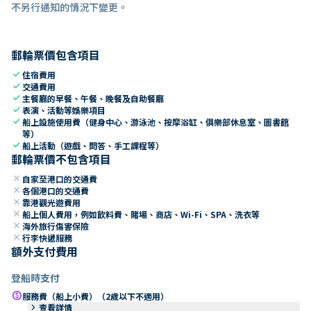
不另行通知的情況下變更。
郵輪票價包含項目
check
住宿費用
check
交通費用
check
主餐廳的早餐、午餐、晚餐及自助餐廳
check
表演、活動等娛樂項目
check
船上設施使用費（健身中心、游泳池、按摩浴缸、俱樂部休息室、圖書館
等）
check
船上活動（遊戲、問答、手工課程等）
郵輪票價不包含項目
close
自家至港口的交通費
close
各個港口的交通費
close
靠港觀光遊費用
close
船上個人費用，例如飲料費、賭場、商店、Wi-Fi、SPA、洗衣等
close
海外旅行傷害保險
close
行李快遞服務
額外支付費用
登船時支付
paid
服務費（船上小費）（2歲以下不適用）
keyboard_arrow_right
查看詳情