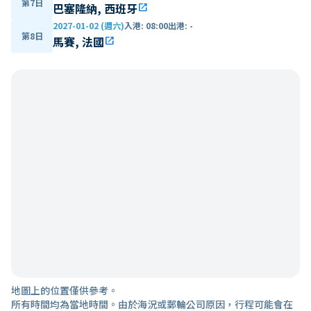
第7日
巴塞隆納, 西班牙
open_in_new
2027-01-02 (週六)
入港
:
08:00
出港
:
-
第8日
馬賽, 法國
open_in_new
地圖上的位置僅供參考。
所有時間均為當地時間。由於海況或郵輪公司原因，行程可能會在