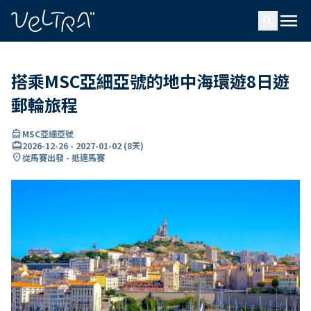
ading...
入
menu
…
search
搭乘MSC亞細亞號的地中海環遊8日遊
郵輪旅程
directions_boat
MSC亞細亞號
card_travel
2026-12-26
-
2027-01-02
(
8天
)
location_on
從馬賽出發 - 抵達馬賽