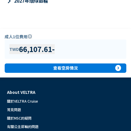
keyboard_arrow_right
2027年環球郵輪
成人1位費用
info
66,107.61
-
TWD
expand_circle_right
查看空房情況
About VELTRA
關於VELTRA Cruise
常見問題
關於MSC的疑問
有關公主郵輪的問題