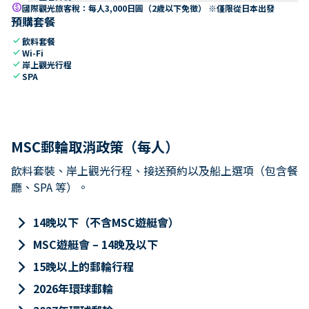
paid
國際觀光旅客稅：每人3,000日圓（2歲以下免徵） ※僅限從日本出發
預購套餐
check
飲料套餐
check
Wi-Fi
check
岸上觀光行程
check
SPA
MSC郵輪取消政策（每人）
飲料套裝、岸上觀光行程、接送預約以及船上選項（包含餐
廳、SPA 等）。
keyboard_arrow_right
14晚以下（不含MSC遊艇會）
keyboard_arrow_right
MSC遊艇會 – 14晚及以下
keyboard_arrow_right
15晚以上的郵輪行程
keyboard_arrow_right
2026年環球郵輪