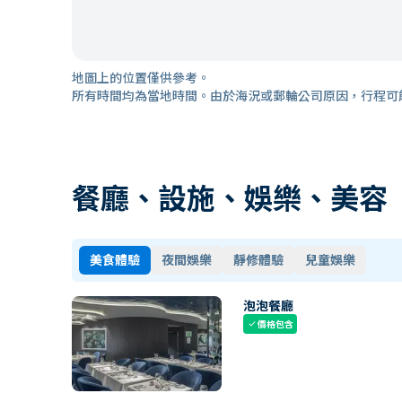
地圖上的位置僅供參考。
所有時間均為當地時間。由於海況或郵輪公司原因，行程可
餐廳、設施、娛樂、美容
美食體驗
夜間娛樂
靜修體驗
兒童娛樂
泡泡餐廳
價格包含
check