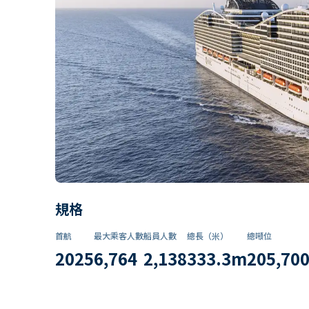
規格
首航
最大乘客人數
船員人數
總長（米）
總噸位
2025
6,764
2,138
333.3
m
205,70