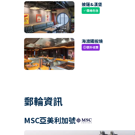
披薩&漢堡
價格包含
check
海渡鐵板燒
額外收費
paid
郵輪資訊
MSC亞美利加號