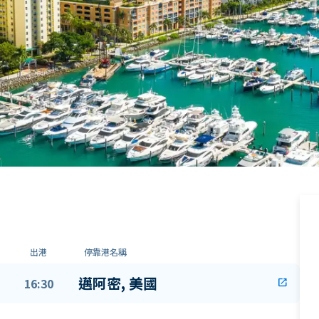
出港
停靠港名稱
邁阿密, 美國
16:30
open_in_new