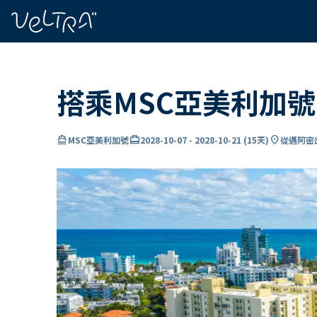
ading...
入
…
搭乘MSC亞美利加
directions_boat
card_travel
location_on
MSC亞美利加號
2028-10-07
-
2028-10-21
(
15天
)
從邁阿密出