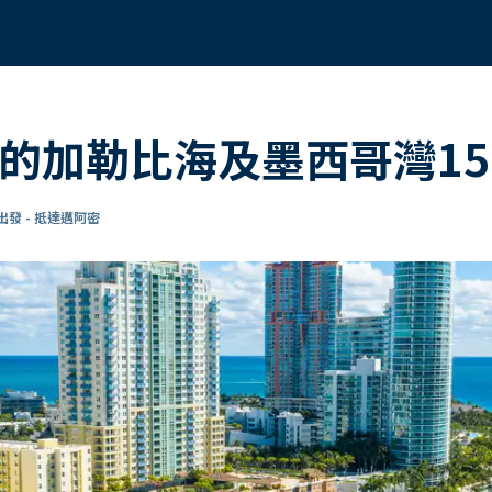
號的加勒比海及墨西哥灣1
發 - 抵達邁阿密