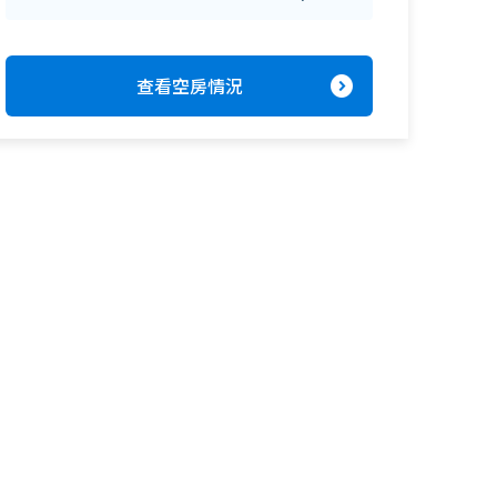
expand_circle_right
查看空房情況