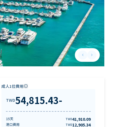
keyboard_arrow_left
keyboard_arrow_right
Previous slide
Next slide
成人1位費用
info
54,815.43
-
TWD
15天
41,910.09
TWD
港口費用
12,905.34
TWD