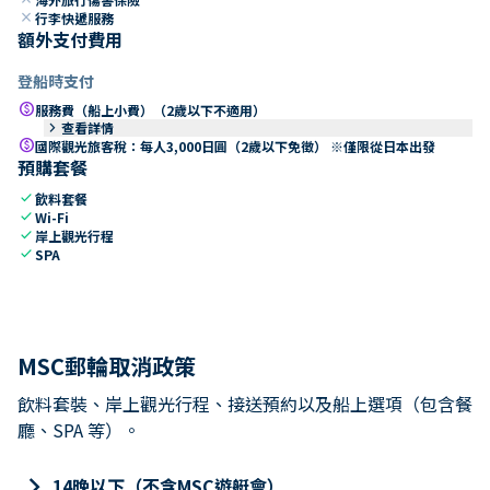
close
行李快遞服務
額外支付費用
登船時支付
paid
服務費（船上小費）（2歲以下不適用）
keyboard_arrow_right
查看詳情
paid
國際觀光旅客稅：每人3,000日圓（2歲以下免徵） ※僅限從日本出發
預購套餐
check
飲料套餐
check
Wi-Fi
check
岸上觀光行程
check
SPA
MSC郵輪取消政策
飲料套裝、岸上觀光行程、接送預約以及船上選項（包含餐
廳、SPA 等）。
keyboard_arrow_right
14晚以下（不含MSC遊艇會）