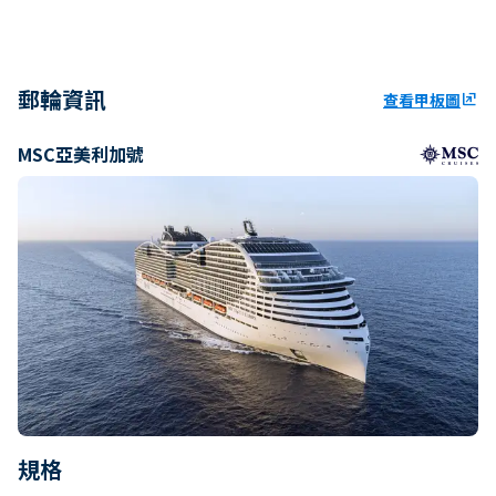
郵輪資訊
查看甲板圖
ungroup
MSC亞美利加號
規格