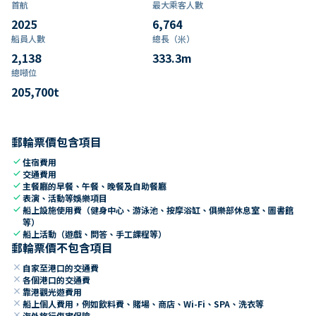
首航
最大乘客人數
2025
6,764
船員人數
總長（米）
2,138
333.3
m
總噸位
205,700
t
郵輪票價包含項目
check
住宿費用
check
交通費用
check
主餐廳的早餐、午餐、晚餐及自助餐廳
check
表演、活動等娛樂項目
check
船上設施使用費（健身中心、游泳池、按摩浴缸、俱樂部休息室、圖書館
等）
check
船上活動（遊戲、問答、手工課程等）
郵輪票價不包含項目
close
自家至港口的交通費
close
各個港口的交通費
close
靠港觀光遊費用
close
船上個人費用，例如飲料費、賭場、商店、Wi-Fi、SPA、洗衣等
close
海外旅行傷害保險