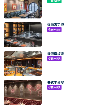
價格包含
check
海渡壽司吧
額外收費
paid
海渡鐵板燒
額外收費
paid
美式牛排屋
額外收費
paid