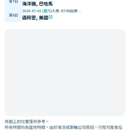
第7日
海洋礁, 巴哈馬
2028-07-01 (週六)
入港
:
07:00
出港
:
-
第8日
邁阿密, 美國
open_in_new
地圖上的位置僅供參考。
所有時間均為當地時間。由於海況或郵輪公司原因，行程可能會在