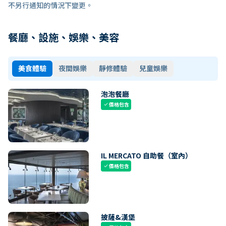
不另行通知的情況下變更。
餐廳、設施、娛樂、美容
美食體驗
夜間娛樂
靜修體驗
兒童娛樂
泡泡餐廳
價格包含
check
IL MERCATO 自助餐（室內）
價格包含
check
披薩&漢堡