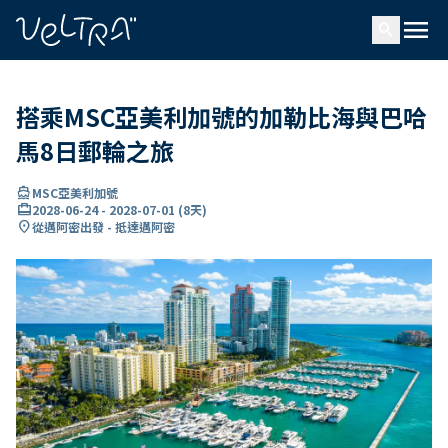
ading...
入
menu
…
search
搭乘MSC亞美利加號的加勒比海與巴哈
馬8日郵輪之旅
directions_boat
MSC亞美利加號
card_travel
2028-06-24
-
2028-07-01
(
8天
)
location_on
從邁阿密出發 - 抵達邁阿密