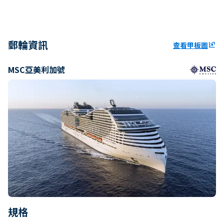
郵輪資訊
查看甲板圖
ungroup
MSC亞美利加號
規格