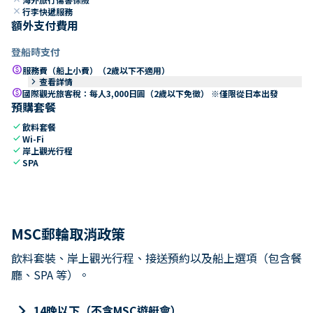
close
行李快遞服務
額外支付費用
登船時支付
paid
服務費（船上小費）（2歲以下不適用）
keyboard_arrow_right
查看詳情
paid
國際觀光旅客稅：每人3,000日圓（2歲以下免徵） ※僅限從日本出發
預購套餐
check
飲料套餐
check
Wi-Fi
check
岸上觀光行程
check
SPA
MSC郵輪取消政策
飲料套裝、岸上觀光行程、接送預約以及船上選項（包含餐
廳、SPA 等）。
keyboard_arrow_right
14晚以下（不含MSC遊艇會）