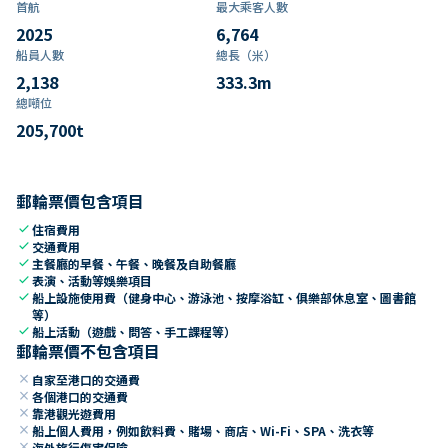
首航
最大乘客人數
2025
6,764
船員人數
總長（米）
2,138
333.3
m
總噸位
205,700
t
郵輪票價包含項目
check
住宿費用
check
交通費用
check
主餐廳的早餐、午餐、晚餐及自助餐廳
check
表演、活動等娛樂項目
check
船上設施使用費（健身中心、游泳池、按摩浴缸、俱樂部休息室、圖書館
等）
check
船上活動（遊戲、問答、手工課程等）
郵輪票價不包含項目
close
自家至港口的交通費
close
各個港口的交通費
close
靠港觀光遊費用
close
船上個人費用，例如飲料費、賭場、商店、Wi-Fi、SPA、洗衣等
close
海外旅行傷害保險