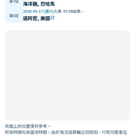
第7日
海洋礁, 巴哈馬
2028-06-17 (週六)
入港
:
07:00
出港
:
-
第8日
邁阿密, 美國
open_in_new
地圖上的位置僅供參考。
所有時間均為當地時間。由於海況或郵輪公司原因，行程可能會在