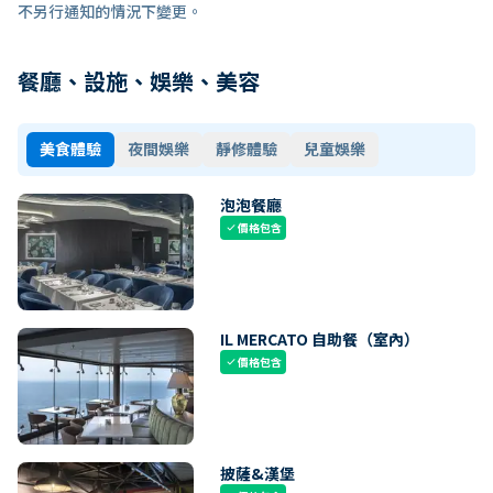
不另行通知的情況下變更。
餐廳、設施、娛樂、美容
美食體驗
夜間娛樂
靜修體驗
兒童娛樂
泡泡餐廳
價格包含
check
IL MERCATO 自助餐（室內）
價格包含
check
披薩&漢堡