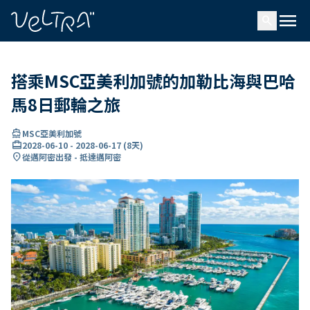
ading...
入
menu
…
search
搭乘MSC亞美利加號的加勒比海與巴哈
馬8日郵輪之旅
directions_boat
MSC亞美利加號
card_travel
2028-06-10
-
2028-06-17
(
8天
)
location_on
從邁阿密出發 - 抵達邁阿密