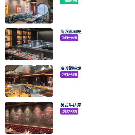
價格包含
check
海渡壽司吧
額外收費
paid
海渡鐵板燒
額外收費
paid
美式牛排屋
額外收費
paid