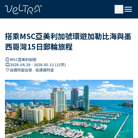
ading...
入
menu
…
search
搭乘MSC亞美利加號環遊加勒比海與墨
西哥灣15日郵輪旅程
directions_boat
MSC亞美利加號
card_travel
2028-04-29
-
2028-05-13
(
15天
)
location_on
從邁阿密出發 - 抵達邁阿密