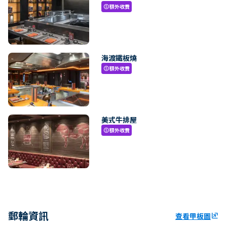
額外收費
paid
海渡鐵板燒
額外收費
paid
美式牛排屋
額外收費
paid
郵輪資訊
查看甲板圖
ungroup