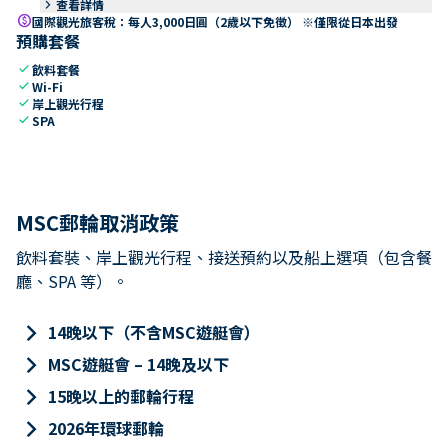
keyboard_arrow_right
查看詳情
paid
國際觀光旅客稅：每人3,000日圓（2歲以下免徵） ※僅限從日本出發
預購套餐
check
飲料套餐
check
Wi-Fi
check
岸上觀光行程
check
SPA
MSC郵輪取消政策
飲料套裝、岸上觀光行程、接送預約以及船上選項（包含餐
廳、SPA 等）。
keyboard_arrow_right
14晚以下（不含MSC遊艇會）
keyboard_arrow_right
MSC遊艇會 – 14晚及以下
keyboard_arrow_right
15晚以上的郵輪行程
keyboard_arrow_right
2026年環球郵輪