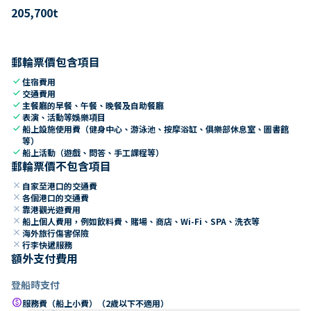
205,700
t
郵輪票價包含項目
check
住宿費用
check
交通費用
check
主餐廳的早餐、午餐、晚餐及自助餐廳
check
表演、活動等娛樂項目
check
船上設施使用費（健身中心、游泳池、按摩浴缸、俱樂部休息室、圖書館
等）
check
船上活動（遊戲、問答、手工課程等）
郵輪票價不包含項目
close
自家至港口的交通費
close
各個港口的交通費
close
靠港觀光遊費用
close
船上個人費用，例如飲料費、賭場、商店、Wi-Fi、SPA、洗衣等
close
海外旅行傷害保險
close
行李快遞服務
額外支付費用
登船時支付
paid
服務費（船上小費）（2歲以下不適用）