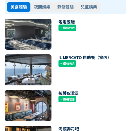
美食體驗
夜間娛樂
靜修體驗
兒童娛樂
泡泡餐廳
價格包含
check
IL MERCATO 自助餐（室內）
價格包含
check
披薩&漢堡
價格包含
check
海渡壽司吧