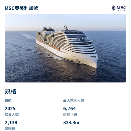
MSC亞美利加號
規格
首航
最大乘客人數
2025
6,764
船員人數
總長（米）
2,138
333.3
m
總噸位