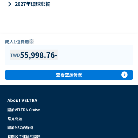
keyboard_arrow_right
2027年環球郵輪
成人1位費用
info
55,998.76
-
TWD
expand_circle_right
查看空房情況
About VELTRA
關於VELTRA Cruise
常見問題
關於MSC的疑問
有關公主郵輪的問題