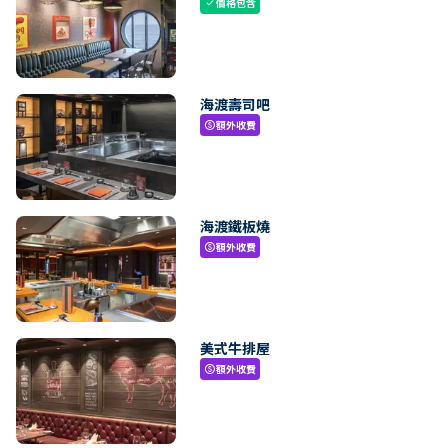
價格包含
check
海渡壽司吧
額外收費
paid
海渡鐵板燒
額外收費
paid
美式牛排屋
額外收費
paid