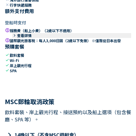
close
行李快遞服務
額外支付費用
登船時支付
paid
服務費（船上小費）（2歲以下不適用）
keyboard_arrow_right
查看詳情
paid
國際觀光旅客稅：每人3,000日圓（2歲以下免徵） ※僅限從日本出發
預購套餐
check
飲料套餐
check
Wi-Fi
check
岸上觀光行程
check
SPA
MSC郵輪取消政策
飲料套裝、岸上觀光行程、接送預約以及船上選項（包含餐
廳、SPA 等）。
keyboard_arrow_right
14晚以下（不含MSC遊艇會）