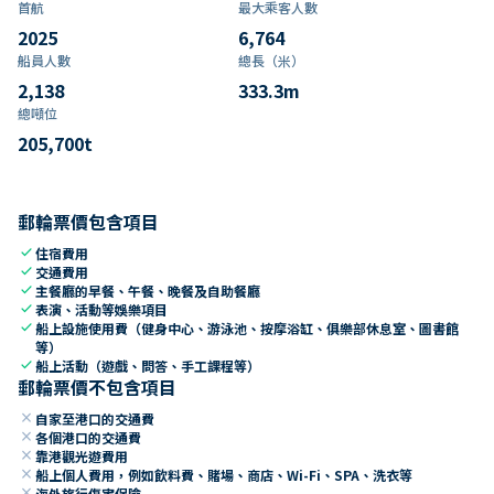
首航
最大乘客人數
2025
6,764
船員人數
總長（米）
2,138
333.3
m
總噸位
205,700
t
郵輪票價包含項目
check
住宿費用
check
交通費用
check
主餐廳的早餐、午餐、晚餐及自助餐廳
check
表演、活動等娛樂項目
check
船上設施使用費（健身中心、游泳池、按摩浴缸、俱樂部休息室、圖書館
等）
check
船上活動（遊戲、問答、手工課程等）
郵輪票價不包含項目
close
自家至港口的交通費
close
各個港口的交通費
close
靠港觀光遊費用
close
船上個人費用，例如飲料費、賭場、商店、Wi-Fi、SPA、洗衣等
close
海外旅行傷害保險