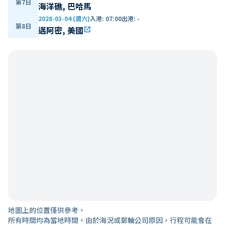
第7日
海洋礁, 巴哈馬
2028-03-04 (週六)
入港
:
07:00
出港
:
-
第8日
邁阿密, 美國
open_in_new
地圖上的位置僅供參考。
所有時間均為當地時間。由於海況或郵輪公司原因，行程可能會在