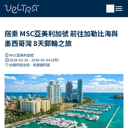
ading...
入
menu
…
search
搭乘 MSC亞美利加號 前往加勒比海與
墨西哥灣 8天郵輪之旅
directions_boat
MSC亞美利加號
card_travel
2028-02-26
-
2028-03-04
(
8天
)
location_on
從邁阿密出發 - 抵達邁阿密