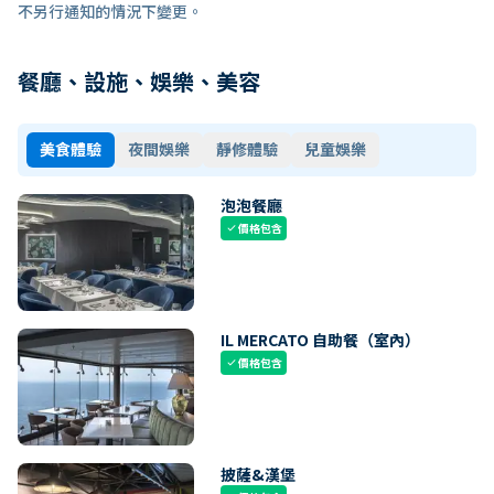
不另行通知的情況下變更。
餐廳、設施、娛樂、美容
美食體驗
夜間娛樂
靜修體驗
兒童娛樂
泡泡餐廳
價格包含
check
IL MERCATO 自助餐（室內）
價格包含
check
披薩&漢堡