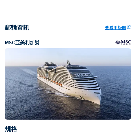
郵輪資訊
查看甲板圖
ungroup
MSC亞美利加號
規格