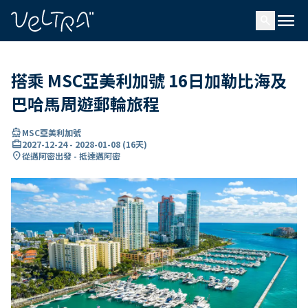
ading...
入
menu
…
search
搭乘 MSC亞美利加號 16日加勒比海及
巴哈馬周遊郵輪旅程
directions_boat
MSC亞美利加號
card_travel
2027-12-24
-
2028-01-08
(
16天
)
location_on
從邁阿密出發 - 抵達邁阿密