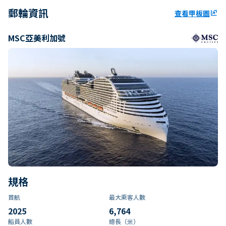
郵輪資訊
查看甲板圖
ungroup
MSC亞美利加號
規格
首航
最大乘客人數
2025
6,764
船員人數
總長（米）