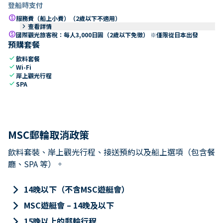
登船時支付
paid
服務費（船上小費）（2歲以下不適用）
keyboard_arrow_right
查看詳情
paid
國際觀光旅客稅：每人3,000日圓（2歲以下免徵） ※僅限從日本出發
預購套餐
check
飲料套餐
check
Wi-Fi
check
岸上觀光行程
check
SPA
MSC郵輪取消政策
飲料套裝、岸上觀光行程、接送預約以及船上選項（包含餐
廳、SPA 等）。
keyboard_arrow_right
14晚以下（不含MSC遊艇會）
keyboard_arrow_right
MSC遊艇會 – 14晚及以下
keyboard_arrow_right
15晚以上的郵輪行程