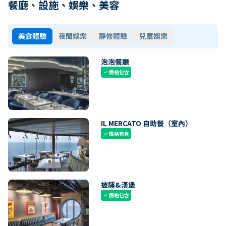
餐廳、設施、娛樂、美容
美食體驗
夜間娛樂
靜修體驗
兒童娛樂
泡泡餐廳
價格包含
check
IL MERCATO 自助餐（室內）
價格包含
check
披薩&漢堡
價格包含
check