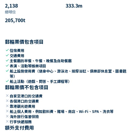
2,138
333.3
m
總噸位
205,700
t
郵輪票價包含項目
check
住宿費用
check
交通費用
check
主餐廳的早餐、午餐、晚餐及自助餐廳
check
表演、活動等娛樂項目
check
船上設施使用費（健身中心、游泳池、按摩浴缸、俱樂部休息室、圖書館
等）
check
船上活動（遊戲、問答、手工課程等）
郵輪票價不包含項目
close
自家至港口的交通費
close
各個港口的交通費
close
靠港觀光遊費用
close
船上個人費用，例如飲料費、賭場、商店、Wi-Fi、SPA、洗衣等
close
海外旅行傷害保險
close
行李快遞服務
額外支付費用