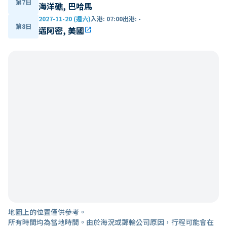
第7日
海洋礁, 巴哈馬
2027-11-20 (週六)
入港
:
07:00
出港
:
-
第8日
邁阿密, 美國
open_in_new
地圖上的位置僅供參考。
所有時間均為當地時間。由於海況或郵輪公司原因，行程可能會在