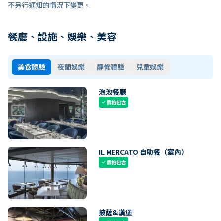
不另行通知的情況下變更。
餐廳、設施、娛樂、美容
美食體驗
夜間娛樂
靜修體驗
兒童娛樂
泡泡餐廳
價格包含
check
IL MERCATO 自助餐（室內）
價格包含
check
披薩&漢堡