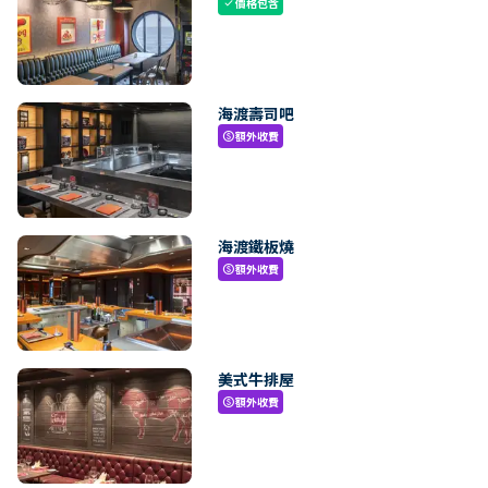
價格包含
check
海渡壽司吧
額外收費
paid
海渡鐵板燒
額外收費
paid
美式牛排屋
額外收費
paid