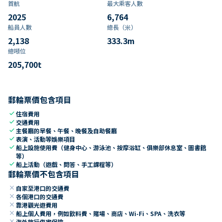
首航
最大乘客人數
2025
6,764
船員人數
總長（米）
2,138
333.3
m
總噸位
205,700
t
郵輪票價包含項目
check
住宿費用
check
交通費用
check
主餐廳的早餐、午餐、晚餐及自助餐廳
check
表演、活動等娛樂項目
check
船上設施使用費（健身中心、游泳池、按摩浴缸、俱樂部休息室、圖書館
等）
check
船上活動（遊戲、問答、手工課程等）
郵輪票價不包含項目
close
自家至港口的交通費
close
各個港口的交通費
close
靠港觀光遊費用
close
船上個人費用，例如飲料費、賭場、商店、Wi-Fi、SPA、洗衣等
close
海外旅行傷害保險