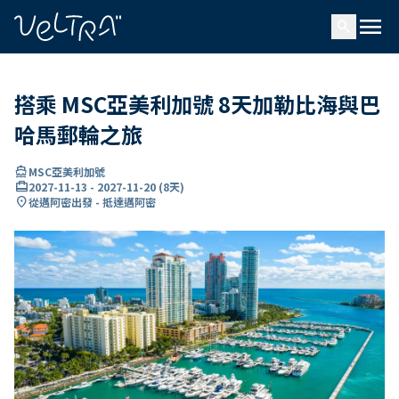
ading...
入
menu
…
search
搭乘 MSC亞美利加號 8天加勒比海與巴
哈馬郵輪之旅
directions_boat
MSC亞美利加號
card_travel
2027-11-13
-
2027-11-20
(
8天
)
location_on
從邁阿密出發 - 抵達邁阿密