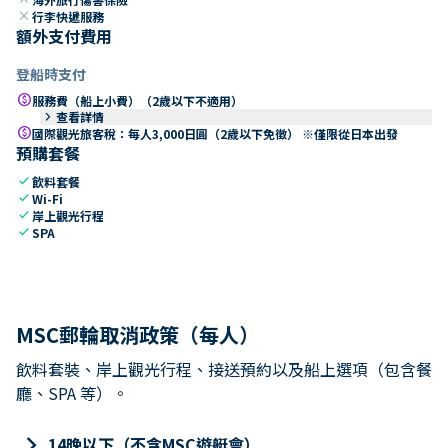
close
行李快遞服務
額外支付費用
登船時支付
paid
服務費（船上小費）（2歲以下不適用）
keyboard_arrow_right
查看詳情
paid
國際觀光旅客稅：每人3,000日圓（2歲以下免徵） ※僅限從日本出發
預購套餐
check
飲料套餐
check
Wi-Fi
check
岸上觀光行程
check
SPA
MSC郵輪取消政策（每人）
飲料套裝、岸上觀光行程、接送預約以及船上選項（包含餐
廳、SPA 等）。
keyboard_arrow_right
14晚以下（不含MSC遊艇會）