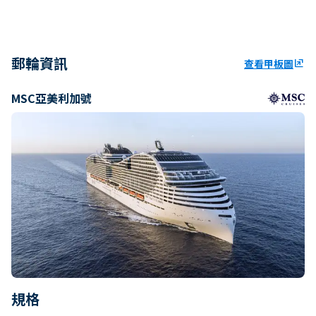
郵輪資訊
查看甲板圖
ungroup
MSC亞美利加號
規格