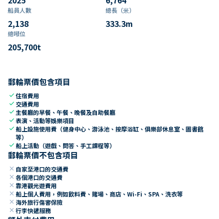
船員人數
總長（米）
2,138
333.3
m
總噸位
205,700
t
郵輪票價包含項目
check
住宿費用
check
交通費用
check
主餐廳的早餐、午餐、晚餐及自助餐廳
check
表演、活動等娛樂項目
check
船上設施使用費（健身中心、游泳池、按摩浴缸、俱樂部休息室、圖書館
等）
check
船上活動（遊戲、問答、手工課程等）
郵輪票價不包含項目
close
自家至港口的交通費
close
各個港口的交通費
close
靠港觀光遊費用
close
船上個人費用，例如飲料費、賭場、商店、Wi-Fi、SPA、洗衣等
close
海外旅行傷害保險
close
行李快遞服務