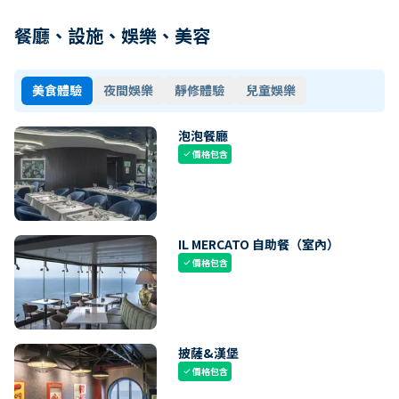
餐廳、設施、娛樂、美容
美食體驗
夜間娛樂
靜修體驗
兒童娛樂
泡泡餐廳
價格包含
check
IL MERCATO 自助餐（室內）
價格包含
check
披薩&漢堡
價格包含
check