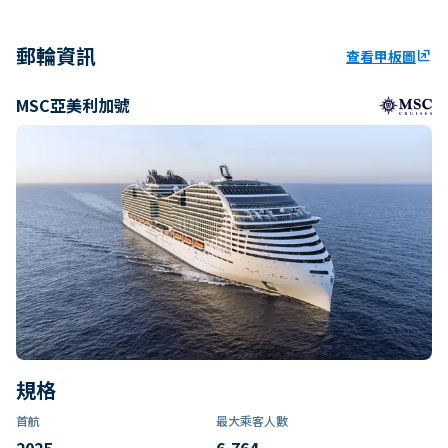
郵輪資訊
查看甲板圖
ungroup
MSC亞美利加號
規格
首航
最大乘客人數
2025
6,764