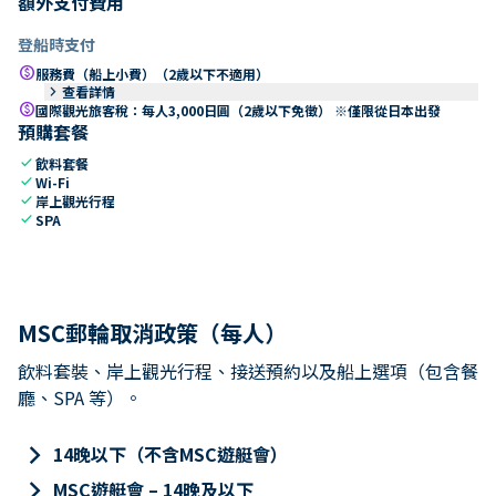
額外支付費用
登船時支付
paid
服務費（船上小費）（2歲以下不適用）
keyboard_arrow_right
查看詳情
paid
國際觀光旅客稅：每人3,000日圓（2歲以下免徵） ※僅限從日本出發
預購套餐
check
飲料套餐
check
Wi-Fi
check
岸上觀光行程
check
SPA
MSC郵輪取消政策（每人）
飲料套裝、岸上觀光行程、接送預約以及船上選項（包含餐
廳、SPA 等）。
keyboard_arrow_right
14晚以下（不含MSC遊艇會）
keyboard_arrow_right
MSC遊艇會 – 14晚及以下