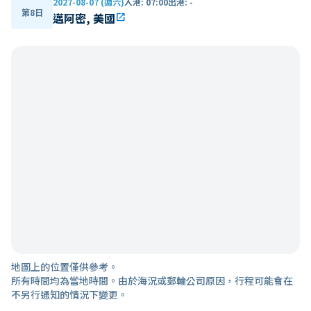
2027-08-07 (週六)
入港
:
07:00
出港
:
-
第8日
邁阿密, 美國
open_in_new
地圖上的位置僅供參考。
所有時間均為當地時間。由於海況或郵輪公司原因，行程可能會在
不另行通知的情況下變更。