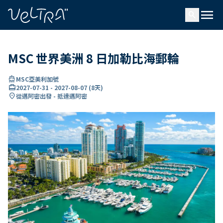
ading...
入
menu
…
search
MSC 世界美洲 8 日加勒比海郵輪
directions_boat
MSC亞美利加號
card_travel
2027-07-31
-
2027-08-07
(
8天
)
location_on
從邁阿密出發 - 抵達邁阿密