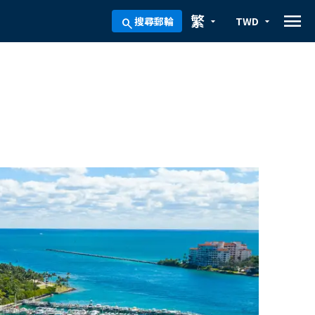
menu
繁
搜尋郵輪
TWD
arrow_drop_down
arrow_drop_down
search