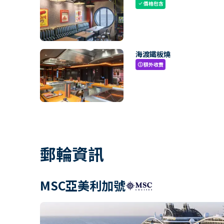
價格包含
check
海渡鐵板燒
額外收費
paid
郵輪資訊
MSC亞美利加號