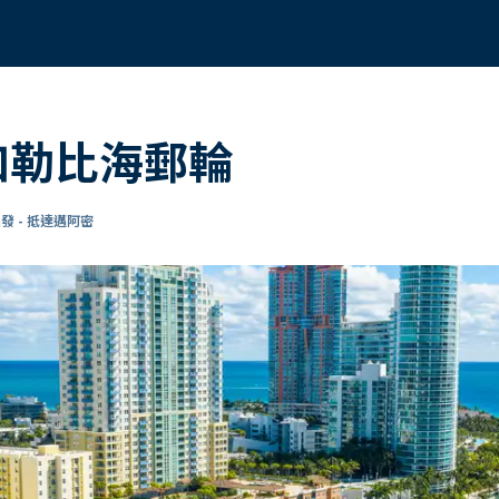
日加勒比海郵輪
發 - 抵達邁阿密