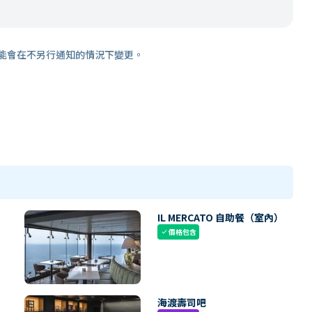
能會在不另行通知的情況下變更。
IL MERCATO 自助餐（室內）
價格包含
check
海渡壽司吧