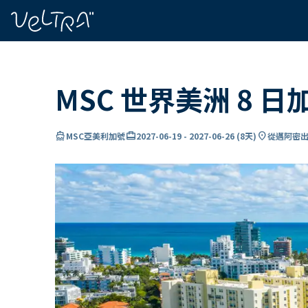
ading...
入
…
MSC 世界美洲 8 
directions_boat
card_travel
location_on
MSC亞美利加號
2027-06-19
-
2027-06-26
(
8天
)
從邁阿密出