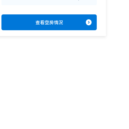
expand_circle_right
查看空房情況