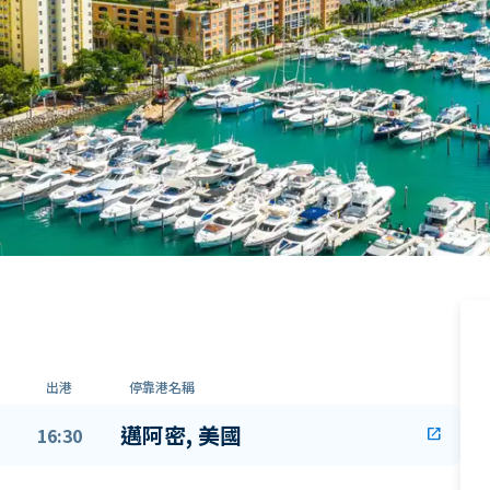
出港
停靠港名稱
邁阿密, 美國
16:30
open_in_new