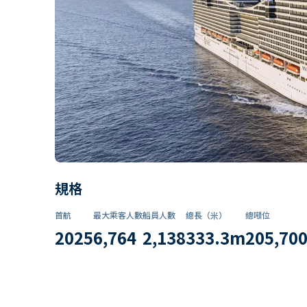
規格
首航
最大乘客人數
船員人數
總長（米）
總噸位
2025
6,764
2,138
333.3
m
205,70