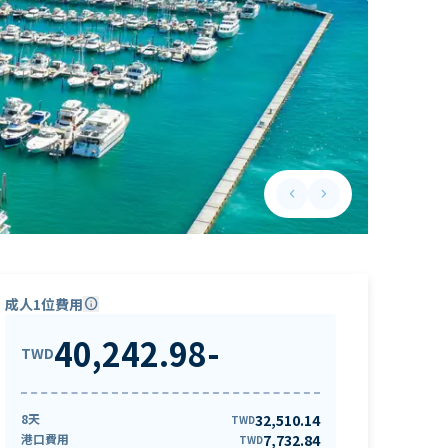
keyboard_arrow_left
keyboard_arrow_right
Previous slide
Next slide
成人1位費用
info
40,242.98
-
TWD
8天
32,510.14
TWD
港口費用
7,732.84
TWD