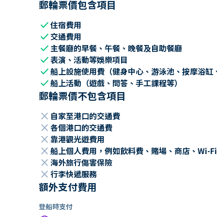
郵輪票價包含項目
check
住宿費用
check
交通費用
check
主餐廳的早餐、午餐、晚餐及自助餐廳
check
表演、活動等娛樂項目
check
船上設施使用費（健身中心、游泳池、按摩浴缸
check
船上活動（遊戲、問答、手工課程等）
郵輪票價不包含項目
close
自家至港口的交通費
close
各個港口的交通費
close
靠港觀光遊費用
close
船上個人費用，例如飲料費、賭場、商店、Wi-Fi
close
海外旅行傷害保險
close
行李快遞服務
額外支付費用
登船時支付