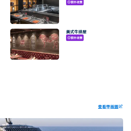
額外收費
paid
美式牛排屋
額外收費
paid
查看甲板圖
ungroup