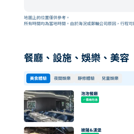
地圖上的位置僅供參考。
所有時間均為當地時間。由於海況或郵輪公司原因，行程可
餐廳、設施、娛樂、美容
美食體驗
夜間娛樂
靜修體驗
兒童娛樂
泡泡餐廳
價格包含
check
披薩&漢堡