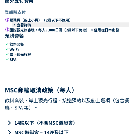
額外支付費用
登船時支付
paid
服務費（船上小費）（2歲以下不適用）
keyboard_arrow_right
查看詳情
paid
國際觀光旅客稅：每人3,000日圓（2歲以下免徵） ※僅限從日本出發
預購套餐
check
飲料套餐
check
Wi-Fi
check
岸上觀光行程
check
SPA
MSC郵輪取消政策（每人）
飲料套裝、岸上觀光行程、接送預約以及船上選項（包含餐
廳、SPA 等）。
keyboard_arrow_right
14晚以下（不含MSC遊艇會）
keyboard_arrow_right
MSC遊艇會 – 14晚及以下