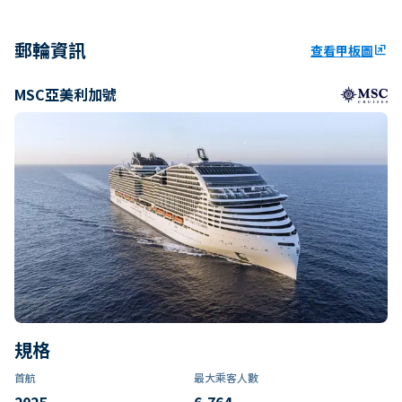
郵輪資訊
查看甲板圖
ungroup
MSC亞美利加號
規格
首航
最大乘客人數
2025
6,764