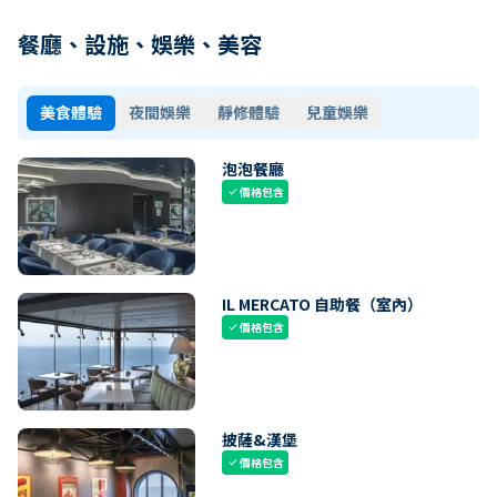
餐廳、設施、娛樂、美容
美食體驗
夜間娛樂
靜修體驗
兒童娛樂
泡泡餐廳
價格包含
check
IL MERCATO 自助餐（室內）
價格包含
check
披薩&漢堡
價格包含
check