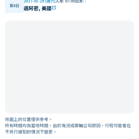
2027-05-29 (週六)
入港
:
07:00
出港
:
-
第8日
邁阿密, 美國
open_in_new
地圖上的位置僅供參考。
所有時間均為當地時間。由於海況或郵輪公司原因，行程可能會在
不另行通知的情況下變更。