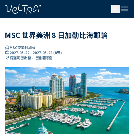
ading...
入
menu
…
search
MSC 世界美洲 8 日加勒比海郵輪
directions_boat
MSC亞美利加號
card_travel
2027-05-22
-
2027-05-29
(
8天
)
location_on
從邁阿密出發 - 抵達邁阿密