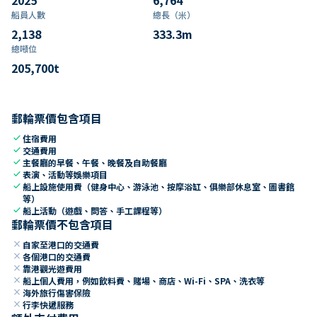
船員人數
總長（米）
2,138
333.3
m
總噸位
205,700
t
郵輪票價包含項目
check
住宿費用
check
交通費用
check
主餐廳的早餐、午餐、晚餐及自助餐廳
check
表演、活動等娛樂項目
check
船上設施使用費（健身中心、游泳池、按摩浴缸、俱樂部休息室、圖書館
等）
check
船上活動（遊戲、問答、手工課程等）
郵輪票價不包含項目
close
自家至港口的交通費
close
各個港口的交通費
close
靠港觀光遊費用
close
船上個人費用，例如飲料費、賭場、商店、Wi-Fi、SPA、洗衣等
close
海外旅行傷害保險
close
行李快遞服務