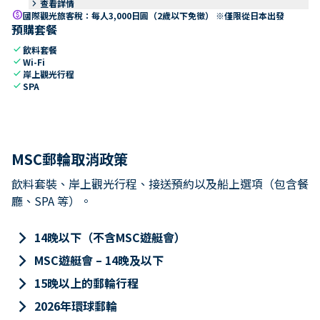
keyboard_arrow_right
查看詳情
paid
國際觀光旅客稅：每人3,000日圓（2歲以下免徵） ※僅限從日本出發
預購套餐
check
飲料套餐
check
Wi-Fi
check
岸上觀光行程
check
SPA
MSC郵輪取消政策
飲料套裝、岸上觀光行程、接送預約以及船上選項（包含餐
廳、SPA 等）。
keyboard_arrow_right
14晚以下（不含MSC遊艇會）
keyboard_arrow_right
MSC遊艇會 – 14晚及以下
keyboard_arrow_right
15晚以上的郵輪行程
keyboard_arrow_right
2026年環球郵輪