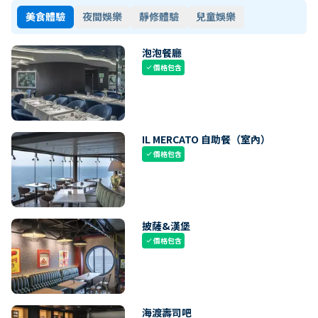
美食體驗
夜間娛樂
靜修體驗
兒童娛樂
泡泡餐廳
價格包含
check
IL MERCATO 自助餐（室內）
價格包含
check
披薩&漢堡
價格包含
check
海渡壽司吧