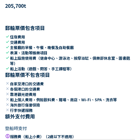
205,700
t
郵輪票價包含項目
check
住宿費用
check
交通費用
check
主餐廳的早餐、午餐、晚餐及自助餐廳
check
表演、活動等娛樂項目
check
船上設施使用費（健身中心、游泳池、按摩浴缸、俱樂部休息室、圖書館
等）
check
船上活動（遊戲、問答、手工課程等）
郵輪票價不包含項目
close
自家至港口的交通費
close
各個港口的交通費
close
靠港觀光遊費用
close
船上個人費用，例如飲料費、賭場、商店、Wi-Fi、SPA、洗衣等
close
海外旅行傷害保險
close
行李快遞服務
額外支付費用
登船時支付
paid
服務費（船上小費）（2歲以下不適用）