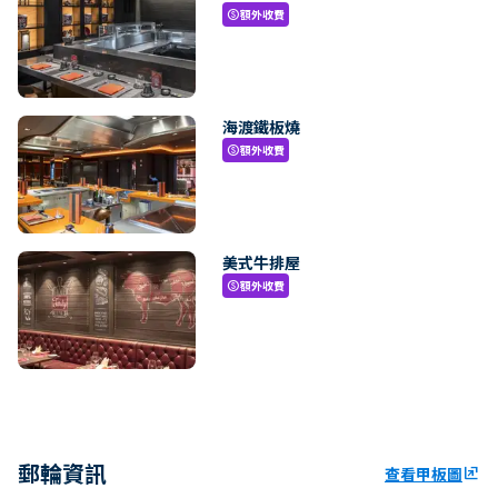
額外收費
paid
海渡鐵板燒
額外收費
paid
美式牛排屋
額外收費
paid
郵輪資訊
查看甲板圖
ungroup