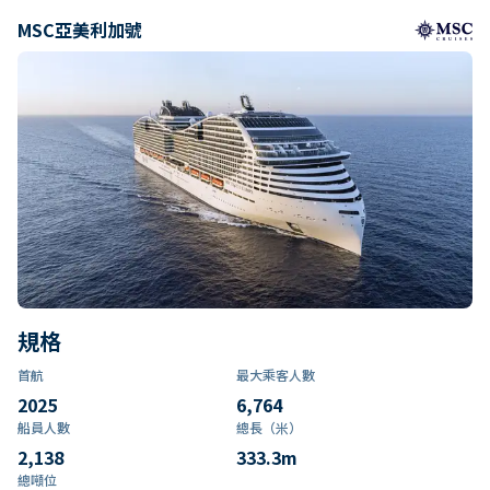
MSC亞美利加號
規格
首航
最大乘客人數
2025
6,764
船員人數
總長（米）
2,138
333.3
m
總噸位