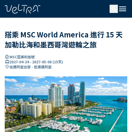
ading...
入
menu
…
search
搭乘 MSC World America 進行 15 天
加勒比海和墨西哥灣遊輪之旅
directions_boat
MSC亞美利加號
card_travel
2027-04-24
-
2027-05-08
(
15天
)
location_on
從邁阿密出發 - 抵達邁阿密