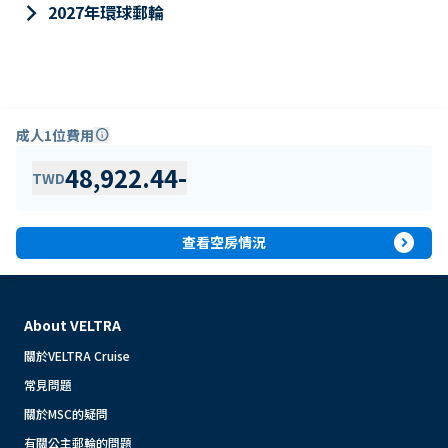
keyboard_arrow_right
2027年環球郵輪
成人1位費用
info
48,922.44
-
TWD
expand_circle_right
查看空房情況
About VELTRA
關於VELTRA Cruise
常見問題
關於MSC的疑問
有關公主郵輪的問題