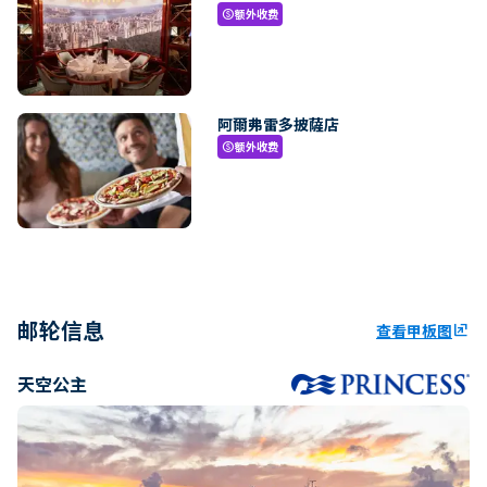
额外收费
paid
阿爾弗雷多披薩店
额外收费
paid
邮轮信息
查看甲板图
ungroup
天空公主