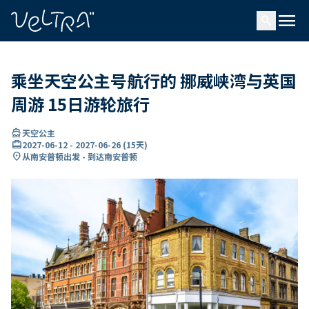
ading...
载
menu
…
search
乘坐天空公主号航行的 挪威峡湾与英国
周游 15日游轮旅行
directions_boat
天空公主
card_travel
2027-06-12
-
2027-06-26
(
15天
)
location_on
从南安普顿出发 - 到达南安普顿