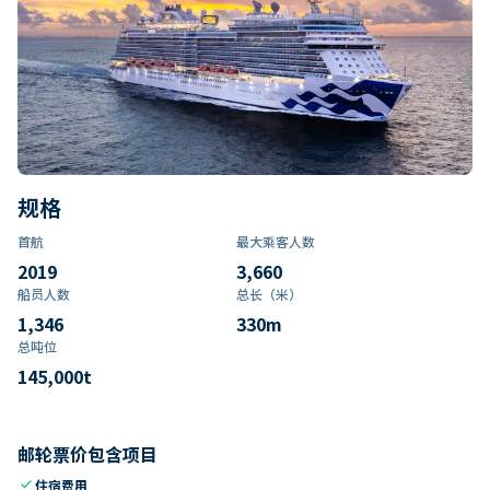
规格
首航
最大乘客人数
2019
3,660
船员人数
总长（米）
1,346
330
m
总吨位
145,000
t
邮轮票价包含项目
check
住宿费用