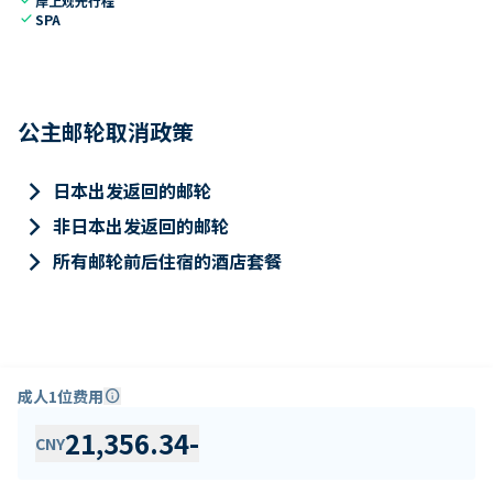
岸上观光行程
check
SPA
公主邮轮取消政策
keyboard_arrow_right
日本出发返回的邮轮
keyboard_arrow_right
非日本出发返回的邮轮
keyboard_arrow_right
所有邮轮前后住宿的酒店套餐
成人1位费用
info
21,356.34
-
CNY