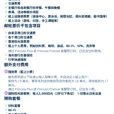
check
交通费用
check
主餐厅和自助餐厅的早餐、午餐和晚餐
check
表演、活动等娱乐项目
check
船上设施使用费（健身中心、游泳池、按摩浴缸、俱乐部酒廊、图书馆等）
check
船上活动（游戏、问答、手工课程等）
邮轮票价不包含项目
close
自家至港口的交通费
close
各个港口的交通费
close
靠港观光游费用
close
船上个人费用，例如饮料费、赌场、商店、Wi-Fi、SPA、洗衣等
通过 Princess Plus 或 Princess Premier 套餐预订时，已包含饮料费用。
close
海外旅行伤害保险
close
行李快递服务
额外支付费用
paid
服务费（船上小费）
服务费将按以下标准以每人每晚计费，并自动记入船上账户：
套房为 19 美元，尊享系列迷你套房及迷你套房为 18 美元，其他客房为 17
美元。
通过 Princess Plus 或 Princess Premier 套餐预订时，已包含小费。
paid
国际观光旅客税：每人3,000日元（2岁以下免征） ※仅限从日本出发
预购套餐
check
饮料套餐
check
Wi-Fi
check