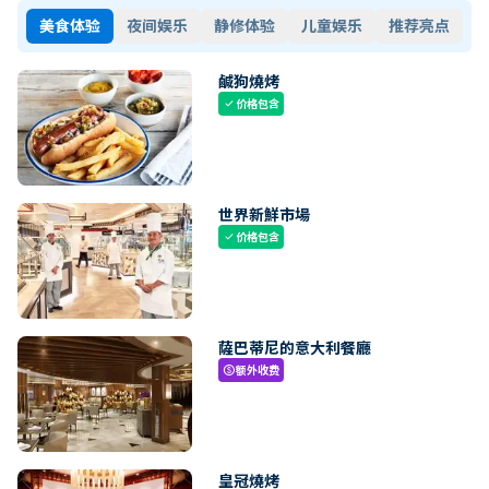
美食体验
夜间娱乐
静修体验
儿童娱乐
推荐亮点
鹹狗燒烤
价格包含
check
世界新鮮市場
价格包含
check
薩巴蒂尼的意大利餐廳
额外收费
paid
皇冠燒烤