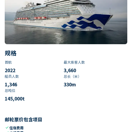
规格
首航
最大乘客人数
2022
3,660
船员人数
总长（米）
1,346
330
m
总吨位
145,000
t
邮轮票价包含项目
check
住宿费用