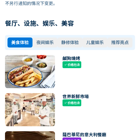
不另行通知的情况下变更。
餐厅、设施、娱乐、美容
美食体验
夜间娱乐
静修体验
儿童娱乐
推荐亮点
鹹狗燒烤
价格包含
check
世界新鮮市場
价格包含
check
薩巴蒂尼的意大利餐廳