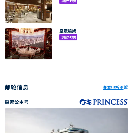
额外收费
paid
皇冠燒烤
额外收费
paid
邮轮信息
查看甲板图
ungroup
探索公主号