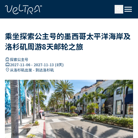
ading...
载
menu
…
search
乘坐探索公主号的墨西哥太平洋海岸及
洛杉矶周游8天邮轮之旅
directions_boat
探索公主号
card_travel
2027-11-06
-
2027-11-13
(
8天
)
location_on
从洛杉矶出发 - 到达洛杉矶