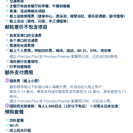
check
交通费用
check
主餐厅和自助餐厅的早餐、午餐和晚餐
check
表演、活动等娱乐项目
check
船上设施使用费（健身中心、游泳池、按摩浴缸、俱乐部酒廊、图书馆等）
check
船上活动（游戏、问答、手工课程等）
邮轮票价不包含项目
close
自家至港口的交通费
close
各个港口的交通费
close
靠港观光游费用
close
船上个人费用，例如饮料费、赌场、商店、Wi-Fi、SPA、洗衣等
通过 Princess Plus 或 Princess Premier 套餐预订时，已包含饮料费用。
close
海外旅行伤害保险
close
行李快递服务
额外支付费用
paid
服务费（船上小费）
服务费将按以下标准以每人每晚计费，并自动记入船上账户：
套房为 19 美元，尊享系列迷你套房及迷你套房为 18 美元，其他客房为 17
美元。
通过 Princess Plus 或 Princess Premier 套餐预订时，已包含小费。
paid
国际观光旅客税：每人3,000日元（2岁以下免征） ※仅限从日本出发
预购套餐
check
饮料套餐
check
Wi-Fi
check
岸上观光行程