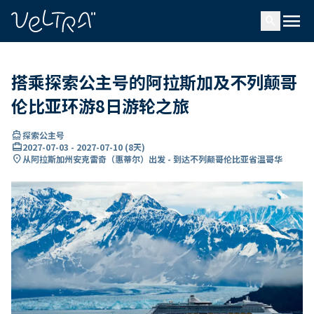
ading...
载
menu
…
search
搭乘探索公主号的阿拉斯加及不列颠哥
伦比亚环游8日游轮之旅
directions_boat
探索公主号
card_travel
2027-07-03
-
2027-07-10
(
8天
)
location_on
从阿拉斯加州安克雷奇（惠蒂尔）出发 - 到达不列颠哥伦比亚省温哥华