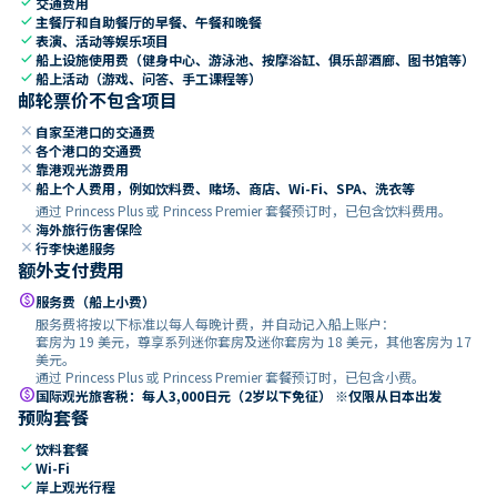
check
交通费用
check
主餐厅和自助餐厅的早餐、午餐和晚餐
check
表演、活动等娱乐项目
check
船上设施使用费（健身中心、游泳池、按摩浴缸、俱乐部酒廊、图书馆等）
check
船上活动（游戏、问答、手工课程等）
邮轮票价不包含项目
close
自家至港口的交通费
close
各个港口的交通费
close
靠港观光游费用
close
船上个人费用，例如饮料费、赌场、商店、Wi-Fi、SPA、洗衣等
通过 Princess Plus 或 Princess Premier 套餐预订时，已包含饮料费用。
close
海外旅行伤害保险
close
行李快递服务
额外支付费用
paid
服务费（船上小费）
服务费将按以下标准以每人每晚计费，并自动记入船上账户：
套房为 19 美元，尊享系列迷你套房及迷你套房为 18 美元，其他客房为 17
美元。
通过 Princess Plus 或 Princess Premier 套餐预订时，已包含小费。
paid
国际观光旅客税：每人3,000日元（2岁以下免征） ※仅限从日本出发
预购套餐
check
饮料套餐
check
Wi-Fi
check
岸上观光行程