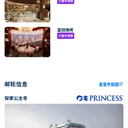
额外收费
paid
皇冠燒烤
额外收费
paid
邮轮信息
查看甲板图
ungroup
探索公主号