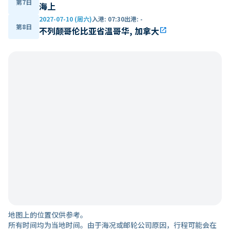
第7日
海上
2027-07-10 (周六)
入港
:
07:30
出港
:
-
第8日
不列颠哥伦比亚省温哥华, 加拿大
open_in_new
地图上的位置仅供参考。
所有时间均为当地时间。由于海况或邮轮公司原因，行程可能会在