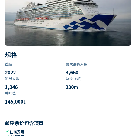
规格
首航
最大乘客人数
2022
3,660
船员人数
总长（米）
1,346
330
m
总吨位
145,000
t
邮轮票价包含项目
check
住宿费用