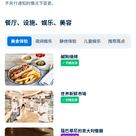
不另行通知的情况下变更。
餐厅、设施、娱乐、美容
美食体验
夜间娱乐
静修体验
儿童娱乐
推荐亮点
鹹狗燒烤
价格包含
check
世界新鮮市場
价格包含
check
薩巴蒂尼的意大利餐廳