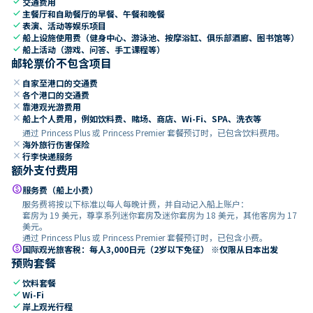
check
交通费用
check
主餐厅和自助餐厅的早餐、午餐和晚餐
check
表演、活动等娱乐项目
check
船上设施使用费（健身中心、游泳池、按摩浴缸、俱乐部酒廊、图书馆等）
check
船上活动（游戏、问答、手工课程等）
邮轮票价不包含项目
close
自家至港口的交通费
close
各个港口的交通费
close
靠港观光游费用
close
船上个人费用，例如饮料费、赌场、商店、Wi-Fi、SPA、洗衣等
通过 Princess Plus 或 Princess Premier 套餐预订时，已包含饮料费用。
close
海外旅行伤害保险
close
行李快递服务
额外支付费用
paid
服务费（船上小费）
服务费将按以下标准以每人每晚计费，并自动记入船上账户：
套房为 19 美元，尊享系列迷你套房及迷你套房为 18 美元，其他客房为 17
美元。
通过 Princess Plus 或 Princess Premier 套餐预订时，已包含小费。
paid
国际观光旅客税：每人3,000日元（2岁以下免征） ※仅限从日本出发
预购套餐
check
饮料套餐
check
Wi-Fi
check
岸上观光行程