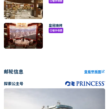
额外收费
paid
皇冠燒烤
额外收费
paid
邮轮信息
查看甲板图
ungroup
探索公主号