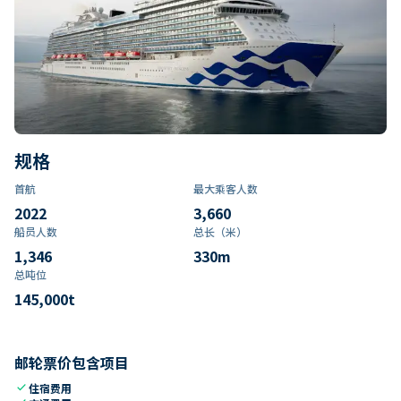
规格
首航
最大乘客人数
2022
3,660
船员人数
总长（米）
1,346
330
m
总吨位
145,000
t
邮轮票价包含项目
check
住宿费用