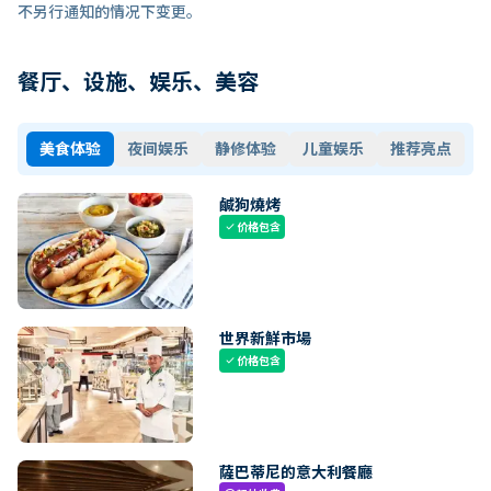
不另行通知的情况下变更。
餐厅、设施、娱乐、美容
美食体验
夜间娱乐
静修体验
儿童娱乐
推荐亮点
鹹狗燒烤
价格包含
check
世界新鮮市場
价格包含
check
薩巴蒂尼的意大利餐廳