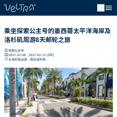
ading...
载
menu
…
search
乘坐探索公主号的墨西哥太平洋海岸及
洛杉矶周游8天邮轮之旅
directions_boat
探索公主号
card_travel
2027-02-06
-
2027-02-13
(
8天
)
location_on
从洛杉矶出发 - 到达洛杉矶