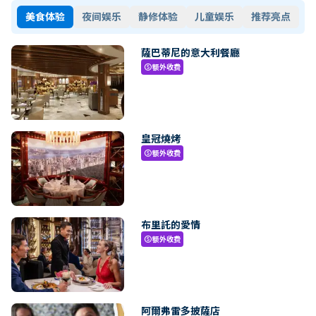
美食体验
夜间娱乐
静修体验
儿童娱乐
推荐亮点
薩巴蒂尼的意大利餐廳
额外收费
paid
皇冠燒烤
额外收费
paid
布里託的愛情
额外收费
paid
阿爾弗雷多披薩店