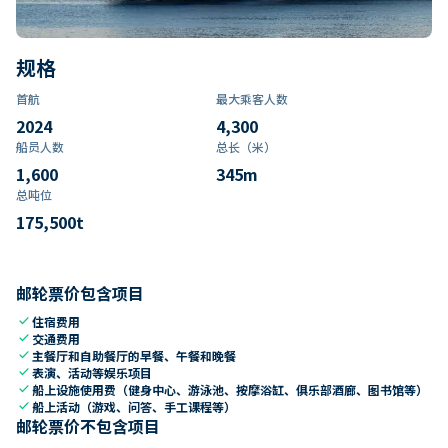
规格
首航
最大乘客人数
2024
4,300
船员人数
总长（米）
1,600
345
m
总吨位
175,500
t
邮轮票价包含项目
check
住宿费用
check
交通费用
check
主餐厅和自助餐厅的早餐、午餐和晚餐
check
表演、活动等娱乐项目
check
船上设施使用费（健身中心、游泳池、按摩浴缸、俱乐部酒廊、图书馆等）
check
船上活动（游戏、问答、手工课程等）
邮轮票价不包含项目