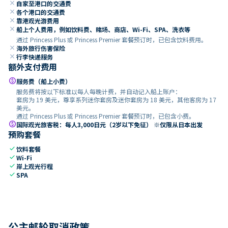
close
自家至港口的交通费
close
各个港口的交通费
close
靠港观光游费用
close
船上个人费用，例如饮料费、赌场、商店、Wi-Fi、SPA、洗衣等
通过 Princess Plus 或 Princess Premier 套餐预订时，已包含饮料费用。
close
海外旅行伤害保险
close
行李快递服务
额外支付费用
paid
服务费（船上小费）
服务费将按以下标准以每人每晚计费，并自动记入船上账户：
套房为 19 美元，尊享系列迷你套房及迷你套房为 18 美元，其他客房为 17
美元。
通过 Princess Plus 或 Princess Premier 套餐预订时，已包含小费。
paid
国际观光旅客税：每人3,000日元（2岁以下免征） ※仅限从日本出发
预购套餐
check
饮料套餐
check
Wi-Fi
check
岸上观光行程
check
SPA
公主邮轮取消政策