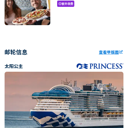
额外收费
paid
邮轮信息
查看甲板图
ungroup
太阳公主