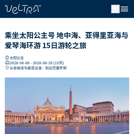
ading...
载
menu
…
search
乘坐太阳公主号 地中海、亚得里亚海与
爱琴海环游 15日游轮之旅
directions_boat
太阳公主
card_travel
2028-08-06
-
2028-08-20
(
15天
)
location_on
从奇维塔韦基亚出发 - 到达巴塞罗那