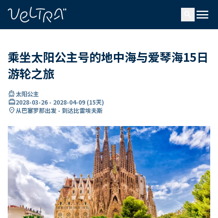
ading...
载
menu
…
search
乘坐太阳公主号的地中海与爱琴海15日
游轮之旅
directions_boat
太阳公主
card_travel
2028-03-26
-
2028-04-09
(
15天
)
location_on
从巴塞罗那出发 - 到达比雷埃夫斯