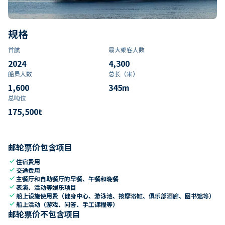
规格
首航
最大乘客人数
2024
4,300
船员人数
总长（米）
1,600
345
m
总吨位
175,500
t
邮轮票价包含项目
check
住宿费用
check
交通费用
check
主餐厅和自助餐厅的早餐、午餐和晚餐
check
表演、活动等娱乐项目
check
船上设施使用费（健身中心、游泳池、按摩浴缸、俱乐部酒廊、图书馆等）
check
船上活动（游戏、问答、手工课程等）
邮轮票价不包含项目