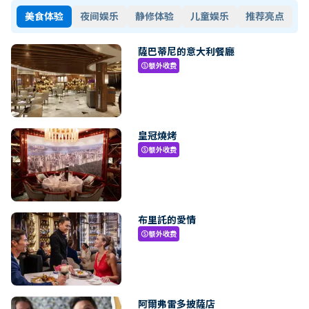
美食体验
夜间娱乐
静修体验
儿童娱乐
推荐亮点
薩巴蒂尼的意大利餐廳
额外收费
paid
皇冠燒烤
额外收费
paid
布里託的愛情
额外收费
paid
阿爾弗雷多披薩店