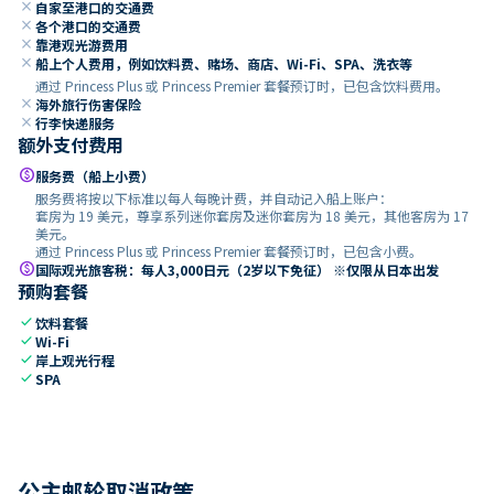
close
自家至港口的交通费
close
各个港口的交通费
close
靠港观光游费用
close
船上个人费用，例如饮料费、赌场、商店、Wi-Fi、SPA、洗衣等
通过 Princess Plus 或 Princess Premier 套餐预订时，已包含饮料费用。
close
海外旅行伤害保险
close
行李快递服务
额外支付费用
paid
服务费（船上小费）
服务费将按以下标准以每人每晚计费，并自动记入船上账户：
套房为 19 美元，尊享系列迷你套房及迷你套房为 18 美元，其他客房为 17
美元。
通过 Princess Plus 或 Princess Premier 套餐预订时，已包含小费。
paid
国际观光旅客税：每人3,000日元（2岁以下免征） ※仅限从日本出发
预购套餐
check
饮料套餐
check
Wi-Fi
check
岸上观光行程
check
SPA
公主邮轮取消政策