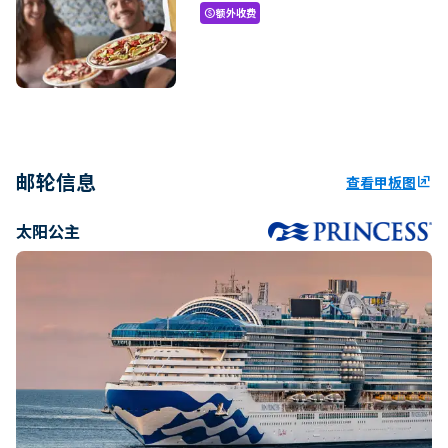
额外收费
paid
邮轮信息
查看甲板图
ungroup
太阳公主