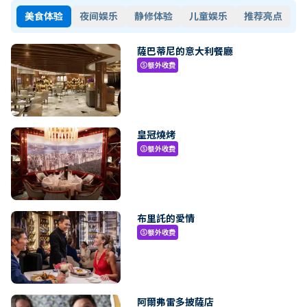
美食体验
夜间娱乐
静修体验
儿童娱乐
推荐亮点
薩巴蒂尼的意大利餐廳
额外收费
paid
皇冠燒烤
额外收费
paid
布里託的愛情
额外收费
paid
阿爾弗雷多披薩店