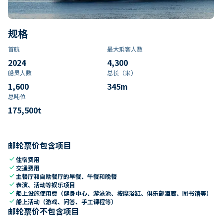
规格
首航
最大乘客人数
2024
4,300
船员人数
总长（米）
1,600
345
m
总吨位
175,500
t
邮轮票价包含项目
check
住宿费用
check
交通费用
check
主餐厅和自助餐厅的早餐、午餐和晚餐
check
表演、活动等娱乐项目
check
船上设施使用费（健身中心、游泳池、按摩浴缸、俱乐部酒廊、图书馆等）
check
船上活动（游戏、问答、手工课程等）
邮轮票价不包含项目