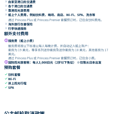
close
自家至港口的交通费
close
各个港口的交通费
close
靠港观光游费用
close
船上个人费用，例如饮料费、赌场、商店、Wi-Fi、SPA、洗衣等
通过 Princess Plus 或 Princess Premier 套餐预订时，已包含饮料费用。
close
海外旅行伤害保险
close
行李快递服务
额外支付费用
paid
服务费（船上小费）
服务费将按以下标准以每人每晚计费，并自动记入船上账户：
套房为 19 美元，尊享系列迷你套房及迷你套房为 18 美元，其他客房为 17
美元。
通过 Princess Plus 或 Princess Premier 套餐预订时，已包含小费。
paid
国际观光旅客税：每人3,000日元（2岁以下免征） ※仅限从日本出发
预购套餐
check
饮料套餐
check
Wi-Fi
check
岸上观光行程
check
SPA
公主邮轮取消政策