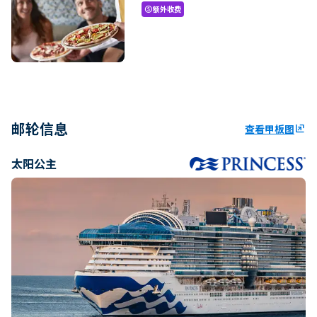
额外收费
paid
邮轮信息
查看甲板图
ungroup
太阳公主