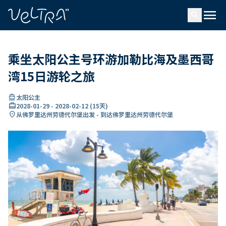
ading...
载
menu
…
search
乘坐太阳公主号环游加勒比海及墨西哥
湾15日游轮之旅
directions_boat
太阳公主
card_travel
2028-01-29
-
2028-02-12
(
15天
)
location_on
从佛罗里达州劳德代尔堡出发 - 到达佛罗里达州劳德代尔堡