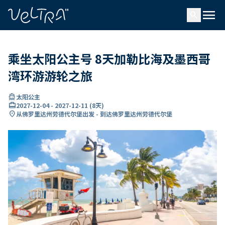
ading...
载
menu
…
search
乘坐太阳公主号 8天加勒比海及墨西哥
湾环游游轮之旅
directions_boat
太阳公主
card_travel
2027-12-04
-
2027-12-11
(
8天
)
location_on
从佛罗里达州劳德代尔堡出发 - 到达佛罗里达州劳德代尔堡