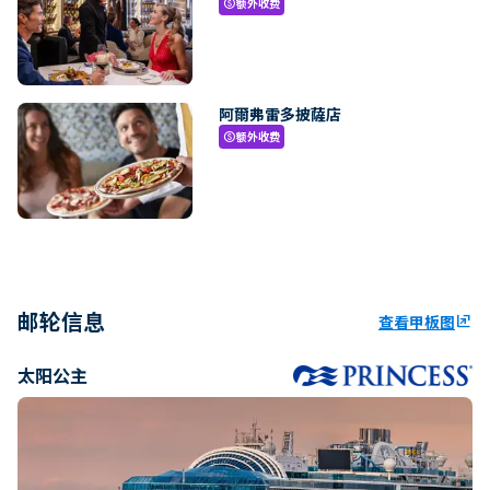
额外收费
paid
阿爾弗雷多披薩店
额外收费
paid
邮轮信息
查看甲板图
ungroup
太阳公主