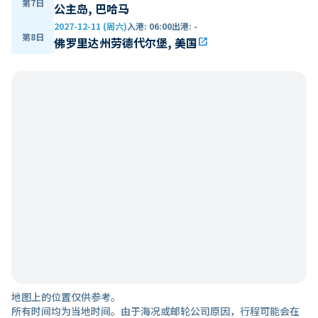
第7日
公主岛, 巴哈马
2027-12-11 (周六)
入港
:
06:00
出港
:
-
第8日
佛罗里达州劳德代尔堡, 美国
open_in_new
地图上的位置仅供参考。
所有时间均为当地时间。由于海况或邮轮公司原因，行程可能会在