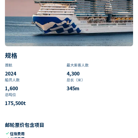
规格
首航
最大乘客人数
2024
4,300
船员人数
总长（米）
1,600
345
m
总吨位
175,500
t
邮轮票价包含项目
check
住宿费用