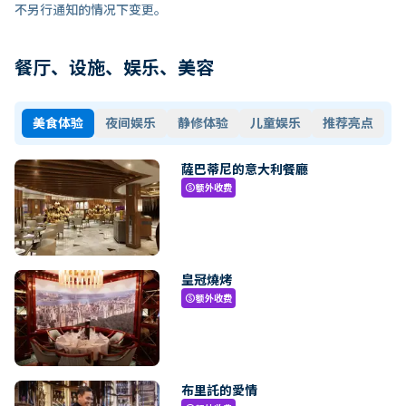
不另行通知的情况下变更。
餐厅、设施、娱乐、美容
美食体验
夜间娱乐
静修体验
儿童娱乐
推荐亮点
薩巴蒂尼的意大利餐廳
额外收费
paid
皇冠燒烤
额外收费
paid
布里託的愛情