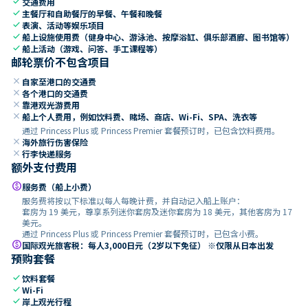
check
交通费用
check
主餐厅和自助餐厅的早餐、午餐和晚餐
check
表演、活动等娱乐项目
check
船上设施使用费（健身中心、游泳池、按摩浴缸、俱乐部酒廊、图书馆等）
check
船上活动（游戏、问答、手工课程等）
邮轮票价不包含项目
close
自家至港口的交通费
close
各个港口的交通费
close
靠港观光游费用
close
船上个人费用，例如饮料费、赌场、商店、Wi-Fi、SPA、洗衣等
通过 Princess Plus 或 Princess Premier 套餐预订时，已包含饮料费用。
close
海外旅行伤害保险
close
行李快递服务
额外支付费用
paid
服务费（船上小费）
服务费将按以下标准以每人每晚计费，并自动记入船上账户：
套房为 19 美元，尊享系列迷你套房及迷你套房为 18 美元，其他客房为 17
美元。
通过 Princess Plus 或 Princess Premier 套餐预订时，已包含小费。
paid
国际观光旅客税：每人3,000日元（2岁以下免征） ※仅限从日本出发
预购套餐
check
饮料套餐
check
Wi-Fi
check
岸上观光行程