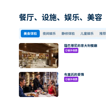
餐厅、设施、娱乐、美容
美食体验
夜间娱乐
静修体验
儿童娱乐
推荐
薩巴蒂尼的意大利餐廳
额外收费
paid
布里託的愛情
额外收费
paid