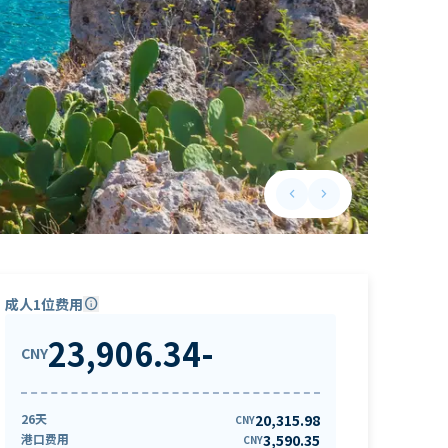
keyboard_arrow_left
keyboard_arrow_right
Previous slide
Next slide
成人1位费用
info
23,906.34
-
CNY
26天
20,315.98
CNY
港口费用
3,590.35
CNY