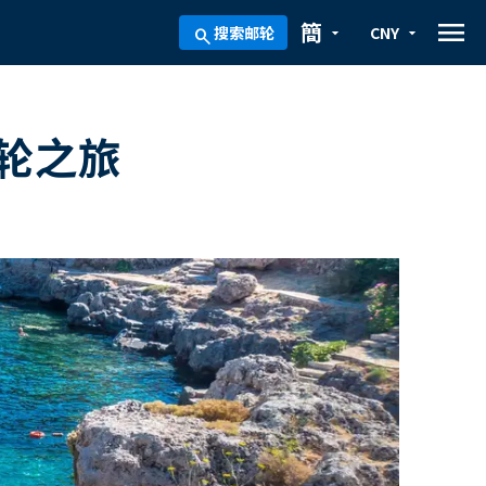
menu
簡
搜索邮轮
CNY
arrow_drop_down
arrow_drop_down
search
轮之旅