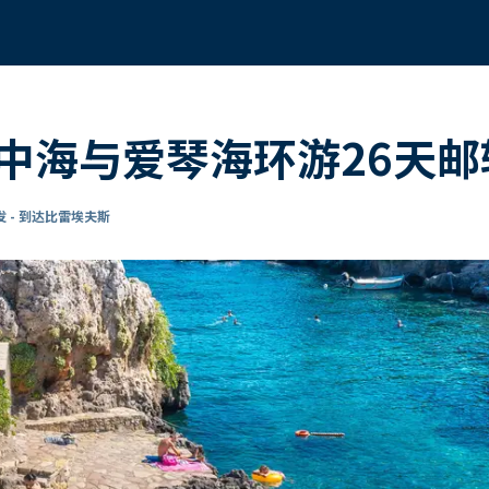
中海与爱琴海环游26天邮
 - 到达比雷埃夫斯