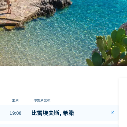
出港
停靠港名称
比雷埃夫斯, 希腊
19:00
open_in_new