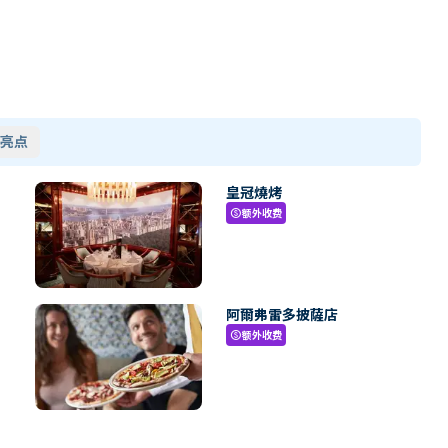
亮点
皇冠燒烤
额外收费
paid
阿爾弗雷多披薩店
额外收费
paid