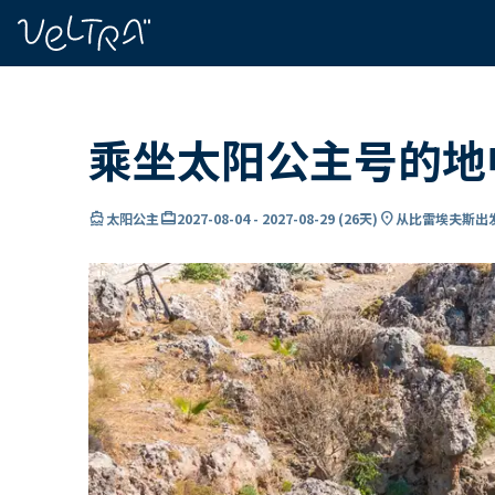
ading...
载
…
乘坐太阳公主号的地
directions_boat
card_travel
location_on
太阳公主
2027-08-04
-
2027-08-29
(
26天
)
从比雷埃夫斯出发