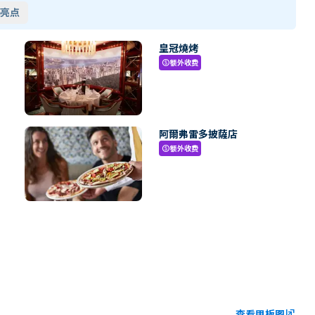
亮点
皇冠燒烤
额外收费
paid
阿爾弗雷多披薩店
额外收费
paid
查看甲板图
ungroup