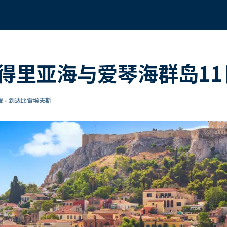
得里亚海与爱琴海群岛11
 - 到达比雷埃夫斯