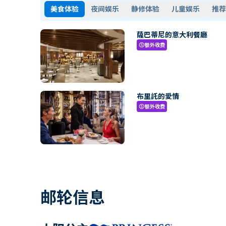
美食体验
夜间娱乐
静修体验
儿童娱乐
推荐
薩巴蒂尼的意大利餐廳
额外收费
paid
布里託的愛情
额外收费
paid
邮轮信息