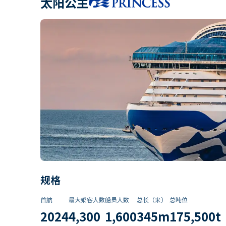
太阳公主
规格
首航
最大乘客人数
船员人数
总长（米）
总吨位
2024
4,300
1,600
345
m
175,500
t