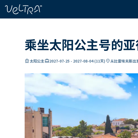
ading...
载
…
乘坐太阳公主号的亚
directions_boat
card_travel
location_on
太阳公主
2027-07-25
-
2027-08-04
(
11天
)
从比雷埃夫斯出发