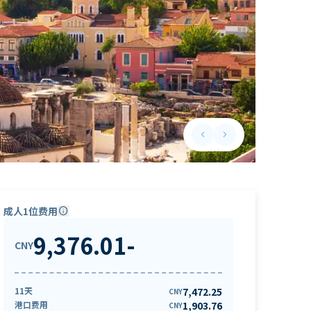
keyboard_arrow_left
keyboard_arrow_right
Previous slide
Next slide
成人1位费用
info
9,376.01
-
CNY
11天
7,472.25
CNY
港口费用
1,903.76
CNY