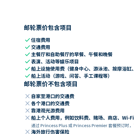
邮轮票价包含项目
check
住宿费用
check
交通费用
check
主餐厅和自助餐厅的早餐、午餐和晚餐
check
表演、活动等娱乐项目
check
船上设施使用费（健身中心、游泳池、按摩浴缸
check
船上活动（游戏、问答、手工课程等）
邮轮票价不包含项目
close
自家至港口的交通费
close
各个港口的交通费
close
靠港观光游费用
close
船上个人费用，例如饮料费、赌场、商店、Wi-Fi
通过 Princess Plus 或 Princess Premier 套
close
海外旅行伤害保险