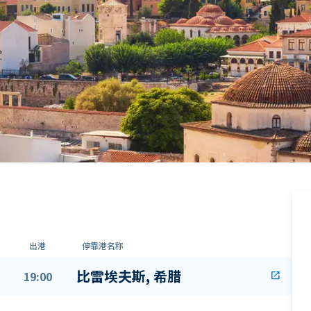
出港
停靠港名称
比雷埃夫斯, 希腊
19:00
open_in_new