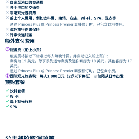
close
自家至港口的交通费
close
各个港口的交通费
close
靠港观光游费用
close
船上个人费用，例如饮料费、赌场、商店、Wi-Fi、SPA、洗衣等
通过 Princess Plus 或 Princess Premier 套餐预订时，已包含饮料费用。
close
海外旅行伤害保险
close
行李快递服务
额外支付费用
paid
服务费（船上小费）
服务费将按以下标准以每人每晚计费，并自动记入船上账户：
套房为 19 美元，尊享系列迷你套房及迷你套房为 18 美元，其他客房为 17
美元。
通过 Princess Plus 或 Princess Premier 套餐预订时，已包含小费。
paid
国际观光旅客税：每人3,000日元（2岁以下免征） ※仅限从日本出发
预购套餐
check
饮料套餐
check
Wi-Fi
check
岸上观光行程
check
SPA
公主邮轮取消政策