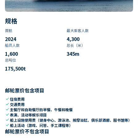
规格
首航
最大乘客人数
2024
4,300
船员人数
总长（米）
1,600
345
m
总吨位
175,500
t
邮轮票价包含项目
check
住宿费用
check
交通费用
check
主餐厅和自助餐厅的早餐、午餐和晚餐
check
表演、活动等娱乐项目
check
船上设施使用费（健身中心、游泳池、按摩浴缸、俱乐部酒廊、图书馆等）
check
船上活动（游戏、问答、手工课程等）
邮轮票价不包含项目