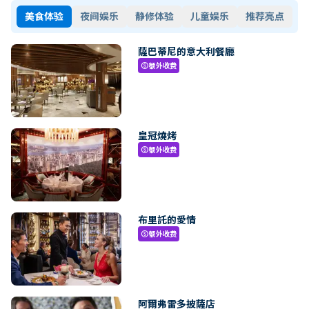
美食体验
夜间娱乐
静修体验
儿童娱乐
推荐亮点
薩巴蒂尼的意大利餐廳
额外收费
paid
皇冠燒烤
额外收费
paid
布里託的愛情
额外收费
paid
阿爾弗雷多披薩店