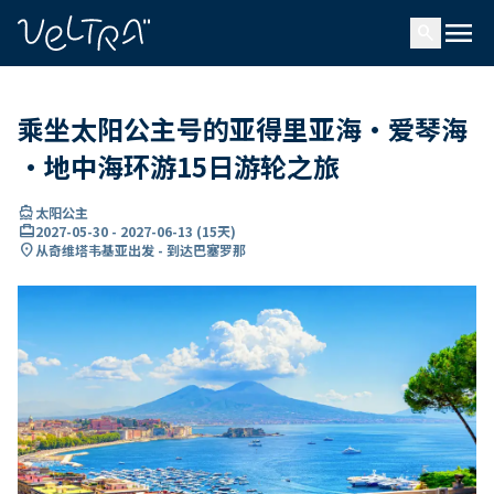
ading...
载
menu
…
search
乘坐太阳公主号的亚得里亚海·爱琴海
·地中海环游15日游轮之旅
directions_boat
太阳公主
card_travel
2027-05-30
-
2027-06-13
(
15天
)
location_on
从奇维塔韦基亚出发 - 到达巴塞罗那