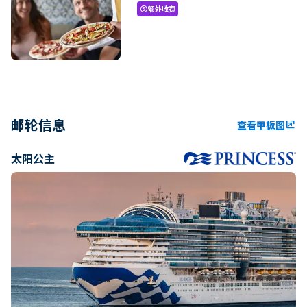
额外收费
paid
邮轮信息
查看甲板图
ungroup
太阳公主