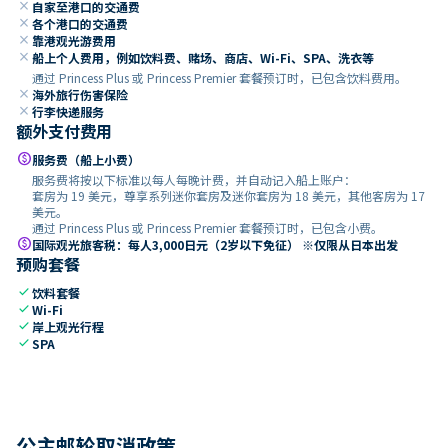
close
自家至港口的交通费
close
各个港口的交通费
close
靠港观光游费用
close
船上个人费用，例如饮料费、赌场、商店、Wi-Fi、SPA、洗衣等
通过 Princess Plus 或 Princess Premier 套餐预订时，已包含饮料费用。
close
海外旅行伤害保险
close
行李快递服务
额外支付费用
paid
服务费（船上小费）
服务费将按以下标准以每人每晚计费，并自动记入船上账户：
套房为 19 美元，尊享系列迷你套房及迷你套房为 18 美元，其他客房为 17
美元。
通过 Princess Plus 或 Princess Premier 套餐预订时，已包含小费。
paid
国际观光旅客税：每人3,000日元（2岁以下免征） ※仅限从日本出发
预购套餐
check
饮料套餐
check
Wi-Fi
check
岸上观光行程
check
SPA
公主邮轮取消政策