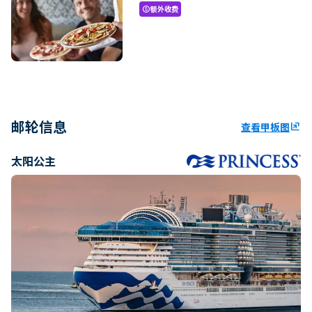
额外收费
paid
邮轮信息
查看甲板图
ungroup
太阳公主