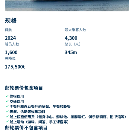
规格
首航
最大乘客人数
2024
4,300
船员人数
总长（米）
1,600
345
m
总吨位
175,500
t
邮轮票价包含项目
check
住宿费用
check
交通费用
check
主餐厅和自助餐厅的早餐、午餐和晚餐
check
表演、活动等娱乐项目
check
船上设施使用费（健身中心、游泳池、按摩浴缸、俱乐部酒廊、图书馆等）
check
船上活动（游戏、问答、手工课程等）
邮轮票价不包含项目