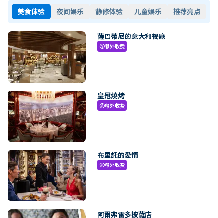
美食体验
夜间娱乐
静修体验
儿童娱乐
推荐亮点
薩巴蒂尼的意大利餐廳
额外收费
paid
皇冠燒烤
额外收费
paid
布里託的愛情
额外收费
paid
阿爾弗雷多披薩店