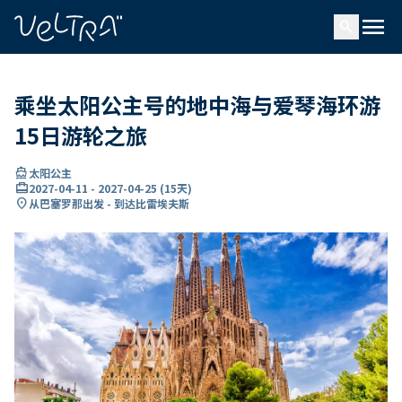
ading...
载
menu
…
search
乘坐太阳公主号的地中海与爱琴海环游
15日游轮之旅
directions_boat
太阳公主
card_travel
2027-04-11
-
2027-04-25
(
15天
)
location_on
从巴塞罗那出发 - 到达比雷埃夫斯