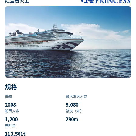
红宝石公主
规格
首航
最大乘客人数
2008
3,080
船员人数
总长（米）
1,200
290
m
总吨位
113,561
t