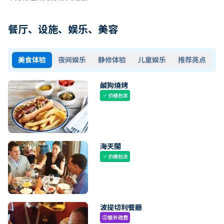
餐厅、设施、娱乐、美容
美食体验
夜间娱乐
静修体验
儿童娱乐
推荐亮点
鹹狗燒烤
价格包含
check
海天閣
价格包含
check
波提切利餐廳
额外收费
paid