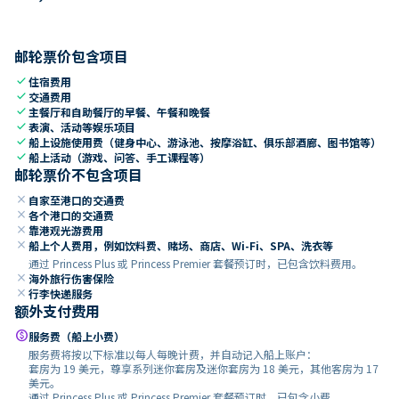
邮轮票价包含项目
check
住宿费用
check
交通费用
check
主餐厅和自助餐厅的早餐、午餐和晚餐
check
表演、活动等娱乐项目
check
船上设施使用费（健身中心、游泳池、按摩浴缸、俱乐部酒廊、图书馆等）
check
船上活动（游戏、问答、手工课程等）
邮轮票价不包含项目
close
自家至港口的交通费
close
各个港口的交通费
close
靠港观光游费用
close
船上个人费用，例如饮料费、赌场、商店、Wi-Fi、SPA、洗衣等
通过 Princess Plus 或 Princess Premier 套餐预订时，已包含饮料费用。
close
海外旅行伤害保险
close
行李快递服务
额外支付费用
paid
服务费（船上小费）
服务费将按以下标准以每人每晚计费，并自动记入船上账户：
套房为 19 美元，尊享系列迷你套房及迷你套房为 18 美元，其他客房为 17
美元。
通过 Princess Plus 或 Princess Premier 套餐预订时，已包含小费。