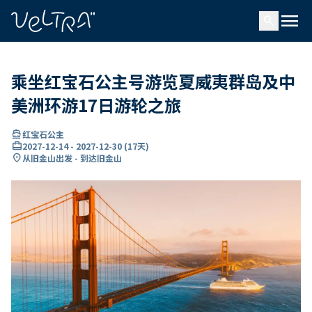
ading...
载
menu
…
search
乘坐红宝石公主号游览夏威夷群岛及中
美洲环游17日游轮之旅
directions_boat
红宝石公主
card_travel
2027-12-14
-
2027-12-30
(
17天
)
location_on
从旧金山出发 - 到达旧金山