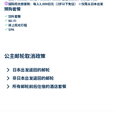
paid
国际观光旅客税：每人3,000日元（2岁以下免征） ※仅限从日本出发
预购套餐
check
饮料套餐
check
Wi-Fi
check
岸上观光行程
check
SPA
公主邮轮取消政策
keyboard_arrow_right
日本出发返回的邮轮
keyboard_arrow_right
非日本出发返回的邮轮
keyboard_arrow_right
所有邮轮前后住宿的酒店套餐