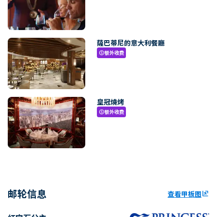
薩巴蒂尼的意大利餐廳
额外收费
paid
皇冠燒烤
额外收费
paid
邮轮信息
查看甲板图
ungroup