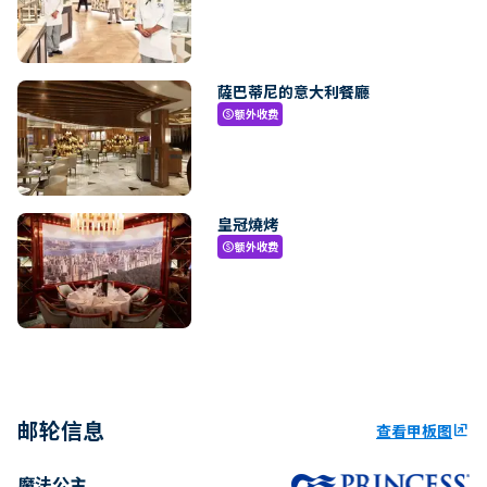
薩巴蒂尼的意大利餐廳
额外收费
paid
皇冠燒烤
额外收费
paid
邮轮信息
查看甲板图
ungroup
魔法公主