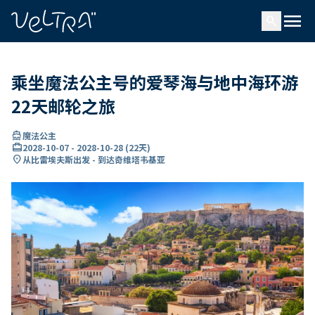
ading...
载
menu
…
search
乘坐魔法公主号的爱琴海与地中海环游
22天邮轮之旅
directions_boat
魔法公主
card_travel
2028-10-07
-
2028-10-28
(
22天
)
location_on
从比雷埃夫斯出发 - 到达奇维塔韦基亚