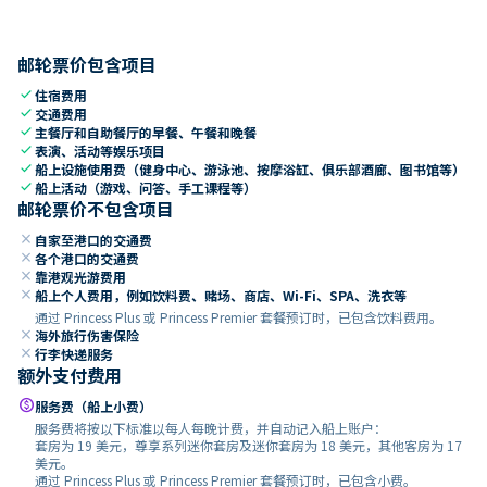
邮轮票价包含项目
check
住宿费用
check
交通费用
check
主餐厅和自助餐厅的早餐、午餐和晚餐
check
表演、活动等娱乐项目
check
船上设施使用费（健身中心、游泳池、按摩浴缸、俱乐部酒廊、图书馆等）
check
船上活动（游戏、问答、手工课程等）
邮轮票价不包含项目
close
自家至港口的交通费
close
各个港口的交通费
close
靠港观光游费用
close
船上个人费用，例如饮料费、赌场、商店、Wi-Fi、SPA、洗衣等
通过 Princess Plus 或 Princess Premier 套餐预订时，已包含饮料费用。
close
海外旅行伤害保险
close
行李快递服务
额外支付费用
paid
服务费（船上小费）
服务费将按以下标准以每人每晚计费，并自动记入船上账户：
套房为 19 美元，尊享系列迷你套房及迷你套房为 18 美元，其他客房为 17
美元。
通过 Princess Plus 或 Princess Premier 套餐预订时，已包含小费。