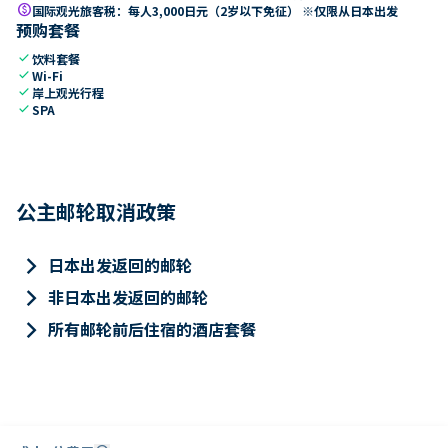
paid
国际观光旅客税：每人3,000日元（2岁以下免征） ※仅限从日本出发
预购套餐
check
饮料套餐
check
Wi-Fi
check
岸上观光行程
check
SPA
公主邮轮取消政策
keyboard_arrow_right
日本出发返回的邮轮
keyboard_arrow_right
非日本出发返回的邮轮
keyboard_arrow_right
所有邮轮前后住宿的酒店套餐