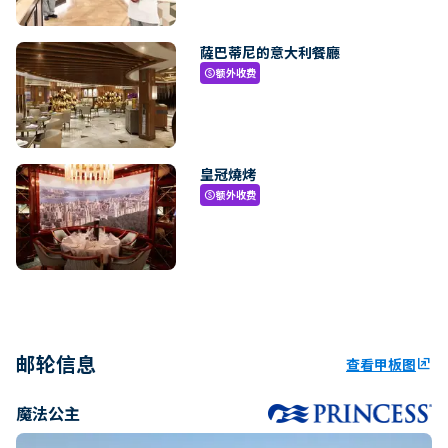
薩巴蒂尼的意大利餐廳
额外收费
paid
皇冠燒烤
额外收费
paid
邮轮信息
查看甲板图
ungroup
魔法公主