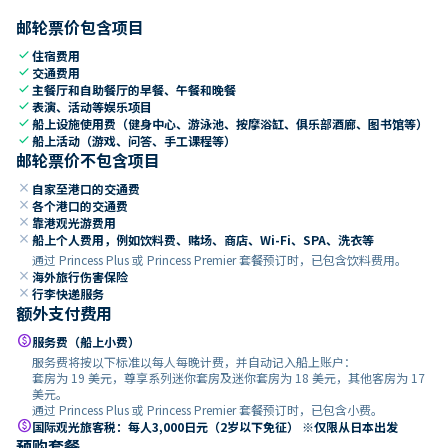
邮轮票价包含项目
check
住宿费用
check
交通费用
check
主餐厅和自助餐厅的早餐、午餐和晚餐
check
表演、活动等娱乐项目
check
船上设施使用费（健身中心、游泳池、按摩浴缸、俱乐部酒廊、图书馆等）
check
船上活动（游戏、问答、手工课程等）
邮轮票价不包含项目
close
自家至港口的交通费
close
各个港口的交通费
close
靠港观光游费用
close
船上个人费用，例如饮料费、赌场、商店、Wi-Fi、SPA、洗衣等
通过 Princess Plus 或 Princess Premier 套餐预订时，已包含饮料费用。
close
海外旅行伤害保险
close
行李快递服务
额外支付费用
paid
服务费（船上小费）
服务费将按以下标准以每人每晚计费，并自动记入船上账户：
套房为 19 美元，尊享系列迷你套房及迷你套房为 18 美元，其他客房为 17
美元。
通过 Princess Plus 或 Princess Premier 套餐预订时，已包含小费。
paid
国际观光旅客税：每人3,000日元（2岁以下免征） ※仅限从日本出发
预购套餐