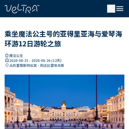
ading...
载
menu
…
search
乘坐魔法公主号的亚得里亚海与爱琴海
环游12日游轮之旅
directions_boat
魔法公主
card_travel
2028-08-15
-
2028-08-26
(
12天
)
location_on
从的里雅斯特出发 - 到达比雷埃夫斯