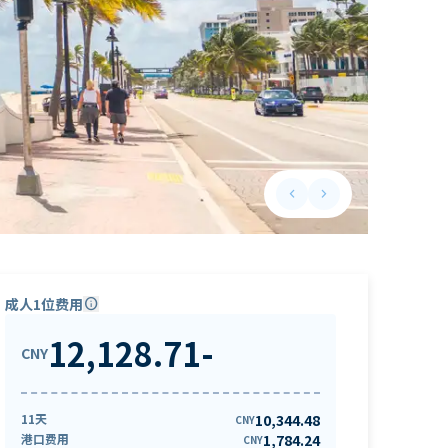
keyboard_arrow_left
keyboard_arrow_right
Previous slide
Next slide
成人1位费用
info
12,128.71
-
CNY
11天
10,344.48
CNY
港口费用
1,784.24
CNY