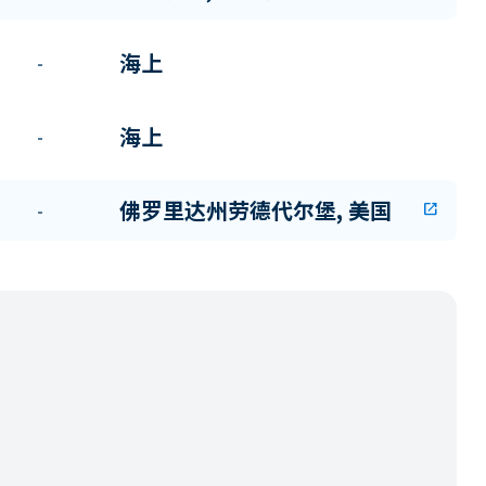
海上
-
海上
-
佛罗里达州劳德代尔堡, 美国
-
open_in_new