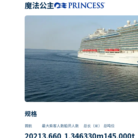
魔法公主
规格
首航
最大乘客人数
船员人数
总长（米）
总吨位
2021
3,660
1,346
330
m
145,000
t