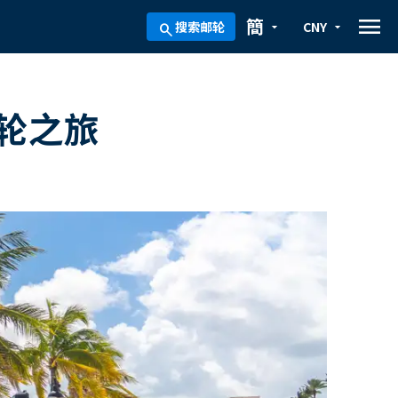
menu
簡
搜索邮轮
CNY
arrow_drop_down
arrow_drop_down
search
轮之旅