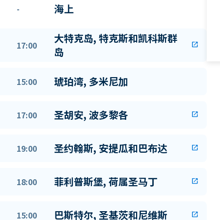
海上
-
大特克岛, 特克斯和凯科斯群
17:00
open_in_new
岛
琥珀湾, 多米尼加
15:00
圣胡安, 波多黎各
17:00
open_in_new
圣约翰斯, 安提瓜和巴布达
19:00
open_in_new
菲利普斯堡, 荷属圣马丁
18:00
open_in_new
巴斯特尔, 圣基茨和尼维斯
15:00
open_in_new