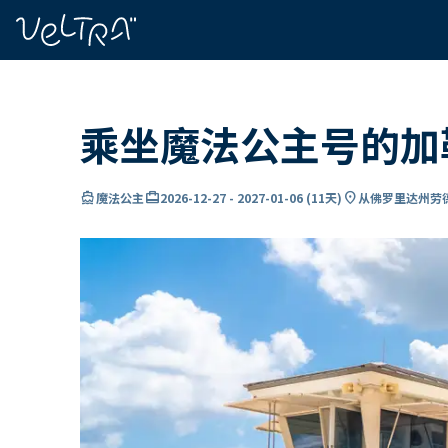
ading...
载
…
乘坐魔法公主号的加
directions_boat
card_travel
location_on
魔法公主
2026-12-27
-
2027-01-06
(
11天
)
从佛罗里达州劳德