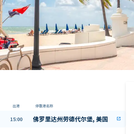
出港
停靠港名称
佛罗里达州劳德代尔堡, 美国
15:00
open_in_new