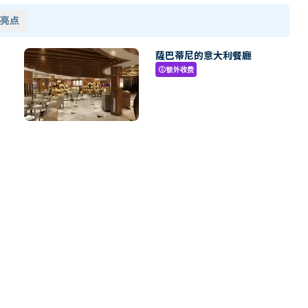
亮点
薩巴蒂尼的意大利餐廳
额外收费
paid