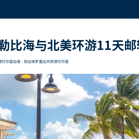
勒比海与北美环游11天邮
代尔堡出发 - 到达佛罗里达州劳德代尔堡