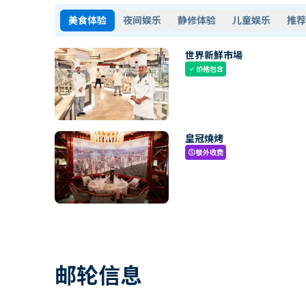
美食体验
夜间娱乐
静修体验
儿童娱乐
推荐
世界新鮮市場
价格包含
check
皇冠燒烤
额外收费
paid
邮轮信息