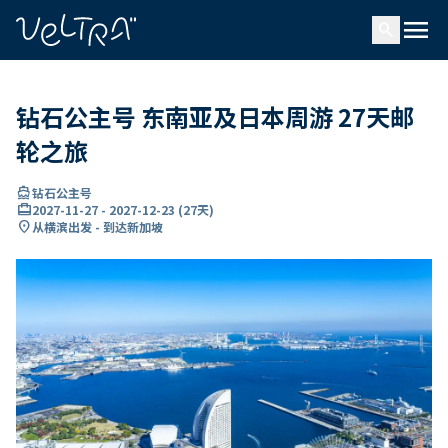
ading...
载
menu
…
search
钻石公主号 东南亚及日本周游 27天邮
轮之旅
directions_boat
钻石公主号
card_travel
2027-11-27
-
2027-12-23
(
27天
)
location_on
从横滨出发 - 到达新加坡