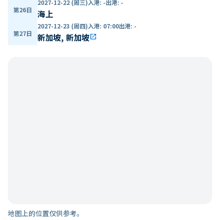
2027-12-22 (周三)
入港
:
-
出港
:
-
第26日
海上
2027-12-23 (周四)
入港
:
07:00
出港
:
-
第27日
新加坡, 新加坡
open_in_new
地图上的位置仅供参考。