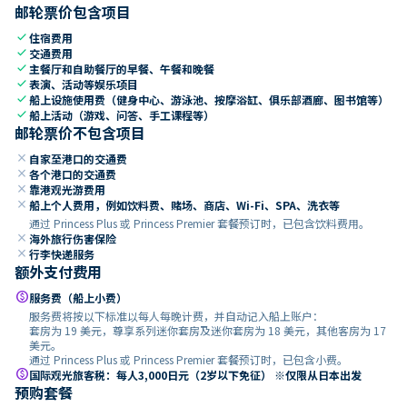
邮轮票价包含项目
check
住宿费用
check
交通费用
check
主餐厅和自助餐厅的早餐、午餐和晚餐
check
表演、活动等娱乐项目
check
船上设施使用费（健身中心、游泳池、按摩浴缸、俱乐部酒廊、图书馆等）
check
船上活动（游戏、问答、手工课程等）
邮轮票价不包含项目
close
自家至港口的交通费
close
各个港口的交通费
close
靠港观光游费用
close
船上个人费用，例如饮料费、赌场、商店、Wi-Fi、SPA、洗衣等
通过 Princess Plus 或 Princess Premier 套餐预订时，已包含饮料费用。
close
海外旅行伤害保险
close
行李快递服务
额外支付费用
paid
服务费（船上小费）
服务费将按以下标准以每人每晚计费，并自动记入船上账户：
套房为 19 美元，尊享系列迷你套房及迷你套房为 18 美元，其他客房为 17
美元。
通过 Princess Plus 或 Princess Premier 套餐预订时，已包含小费。
paid
国际观光旅客税：每人3,000日元（2岁以下免征） ※仅限从日本出发
预购套餐