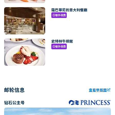
薩巴蒂尼的意大利餐廳
额外收费
paid
史特林牛排館
额外收费
paid
邮轮信息
查看甲板图
ungroup
钻石公主号