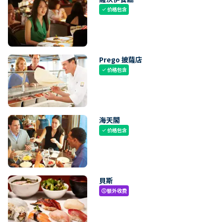
价格包含
check
Prego 披薩店
价格包含
check
海天閣
价格包含
check
貝斯
额外收费
paid