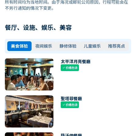
所有时间均为当地时间。由于海况或邮轮公司原因，行程可能会在
不另行通知的情况下变更。
餐厅、设施、娱乐、美容
美食体验
夜间娱乐
静修体验
儿童娱乐
推荐亮点
太平洋月亮餐廳
价格包含
check
聖塔菲餐廳
价格包含
check
薩沃伊餐廳