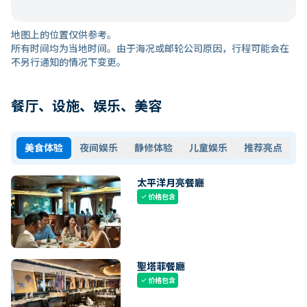
地图上的位置仅供参考。
所有时间均为当地时间。由于海况或邮轮公司原因，行程可能会在
不另行通知的情况下变更。
餐厅、设施、娱乐、美容
美食体验
夜间娱乐
静修体验
儿童娱乐
推荐亮点
太平洋月亮餐廳
价格包含
check
聖塔菲餐廳
价格包含
check