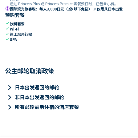
通过 Princess Plus 或 Princess Premier 套餐预订时，已包含小费。
paid
国际观光旅客税：每人3,000日元（2岁以下免征） ※仅限从日本出发
预购套餐
check
饮料套餐
check
Wi-Fi
check
岸上观光行程
check
SPA
公主邮轮取消政策
keyboard_arrow_right
日本出发返回的邮轮
keyboard_arrow_right
非日本出发返回的邮轮
keyboard_arrow_right
所有邮轮前后住宿的酒店套餐