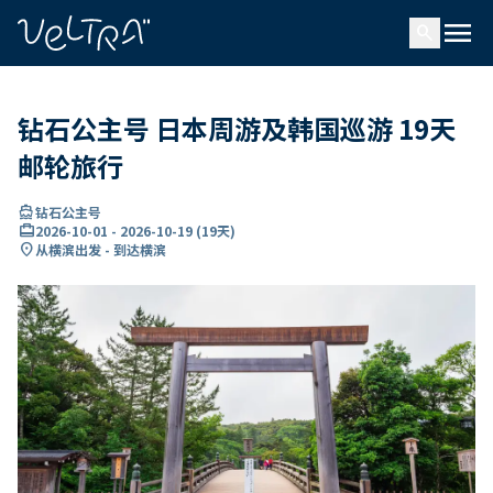
ading...
载
menu
…
search
钻石公主号 日本周游及韩国巡游 19天
邮轮旅行
directions_boat
钻石公主号
card_travel
2026-10-01
-
2026-10-19
(
19天
)
location_on
从横滨出发 - 到达横滨