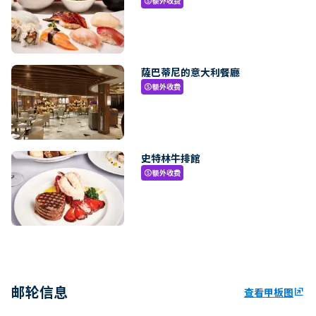
额外收费
paid
薩巴蒂尼的意大利餐廳
额外收费
paid
史特林牛排館
额外收费
paid
邮轮信息
查看甲板图
ungroup