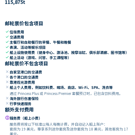
115,875
t
邮轮票价包含项目
check
住宿费用
check
交通费用
check
主餐厅和自助餐厅的早餐、午餐和晚餐
check
表演、活动等娱乐项目
check
船上设施使用费（健身中心、游泳池、按摩浴缸、俱乐部酒廊、图书馆等）
check
船上活动（游戏、问答、手工课程等）
邮轮票价不包含项目
close
自家至港口的交通费
close
各个港口的交通费
close
靠港观光游费用
close
船上个人费用，例如饮料费、赌场、商店、Wi-Fi、SPA、洗衣等
通过 Princess Plus 或 Princess Premier 套餐预订时，已包含饮料费用。
close
海外旅行伤害保险
close
行李快递服务
额外支付费用
paid
服务费（船上小费）
服务费将按以下标准以每人每晚计费，并自动记入船上账户：
套房为 19 美元，尊享系列迷你套房及迷你套房为 18 美元，其他客房为 17
美元。