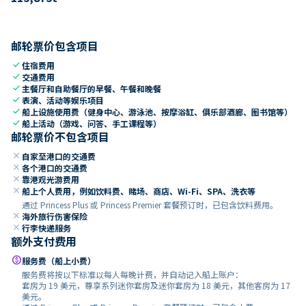
邮轮票价包含项目
check
住宿费用
check
交通费用
check
主餐厅和自助餐厅的早餐、午餐和晚餐
check
表演、活动等娱乐项目
check
船上设施使用费（健身中心、游泳池、按摩浴缸、俱乐部酒廊、图书馆等）
check
船上活动（游戏、问答、手工课程等）
邮轮票价不包含项目
close
自家至港口的交通费
close
各个港口的交通费
close
靠港观光游费用
close
船上个人费用，例如饮料费、赌场、商店、Wi-Fi、SPA、洗衣等
通过 Princess Plus 或 Princess Premier 套餐预订时，已包含饮料费用。
close
海外旅行伤害保险
close
行李快递服务
额外支付费用
paid
服务费（船上小费）
服务费将按以下标准以每人每晚计费，并自动记入船上账户：
套房为 19 美元，尊享系列迷你套房及迷你套房为 18 美元，其他客房为 17
美元。