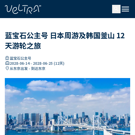
ading...
载
menu
…
search
蓝宝石公主号 日本周游及韩国釜山 12
天游轮之旅
directions_boat
蓝宝石公主号
card_travel
2028-06-14
-
2028-06-25
(
12天
)
location_on
从东京出发 - 到达东京