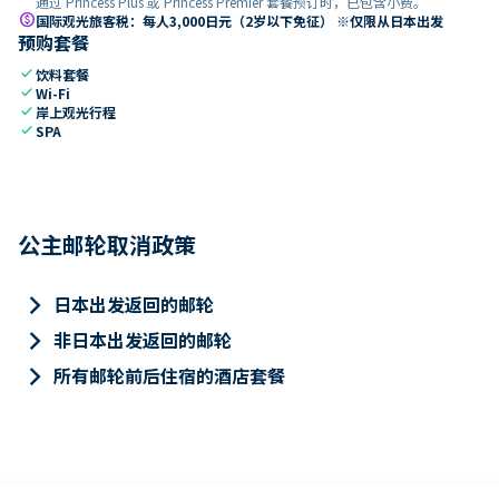
通过 Princess Plus 或 Princess Premier 套餐预订时，已包含小费。
paid
国际观光旅客税：每人3,000日元（2岁以下免征） ※仅限从日本出发
预购套餐
check
饮料套餐
check
Wi-Fi
check
岸上观光行程
check
SPA
公主邮轮取消政策
keyboard_arrow_right
日本出发返回的邮轮
keyboard_arrow_right
非日本出发返回的邮轮
keyboard_arrow_right
所有邮轮前后住宿的酒店套餐