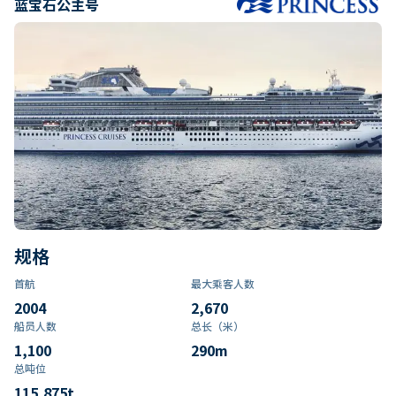
蓝宝石公主号
规格
首航
最大乘客人数
2004
2,670
船员人数
总长（米）
1,100
290
m
总吨位
115,875
t