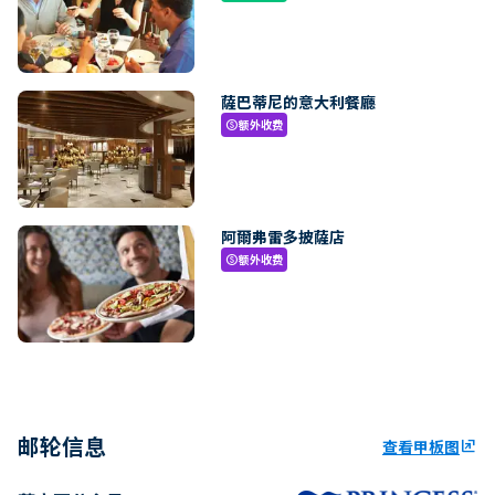
薩巴蒂尼的意大利餐廳
额外收费
paid
阿爾弗雷多披薩店
额外收费
paid
邮轮信息
查看甲板图
ungroup