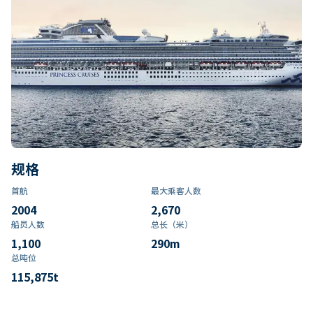
规格
首航
最大乘客人数
2004
2,670
船员人数
总长（米）
1,100
290
m
总吨位
115,875
t