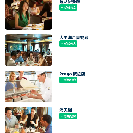
薩沃伊餐廳
价格包含
check
太平洋月亮餐廳
价格包含
check
Prego 披薩店
价格包含
check
海天閣
价格包含
check