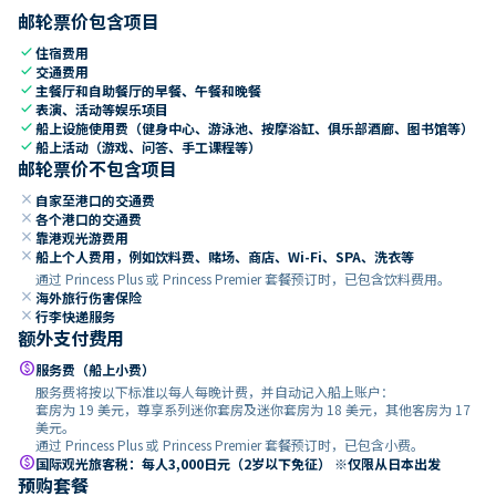
邮轮票价包含项目
check
住宿费用
check
交通费用
check
主餐厅和自助餐厅的早餐、午餐和晚餐
check
表演、活动等娱乐项目
check
船上设施使用费（健身中心、游泳池、按摩浴缸、俱乐部酒廊、图书馆等）
check
船上活动（游戏、问答、手工课程等）
邮轮票价不包含项目
close
自家至港口的交通费
close
各个港口的交通费
close
靠港观光游费用
close
船上个人费用，例如饮料费、赌场、商店、Wi-Fi、SPA、洗衣等
通过 Princess Plus 或 Princess Premier 套餐预订时，已包含饮料费用。
close
海外旅行伤害保险
close
行李快递服务
额外支付费用
paid
服务费（船上小费）
服务费将按以下标准以每人每晚计费，并自动记入船上账户：
套房为 19 美元，尊享系列迷你套房及迷你套房为 18 美元，其他客房为 17
美元。
通过 Princess Plus 或 Princess Premier 套餐预订时，已包含小费。
paid
国际观光旅客税：每人3,000日元（2岁以下免征） ※仅限从日本出发
预购套餐