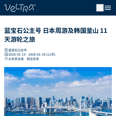
ading...
载
menu
…
search
蓝宝石公主号 日本周游及韩国釜山 11
天游轮之旅
directions_boat
蓝宝石公主号
card_travel
2028-03-19
-
2028-03-29
(
11天
)
location_on
从东京出发 - 到达东京