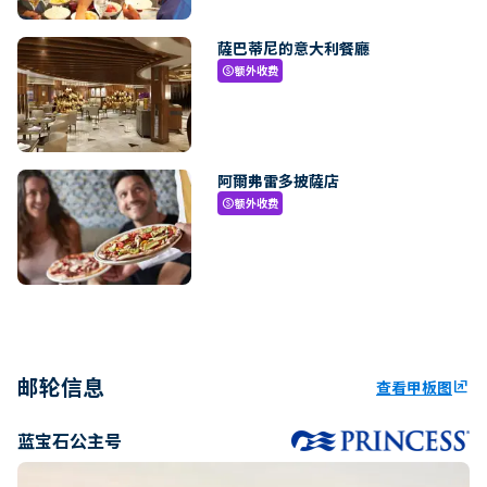
薩巴蒂尼的意大利餐廳
额外收费
paid
阿爾弗雷多披薩店
额外收费
paid
邮轮信息
查看甲板图
ungroup
蓝宝石公主号