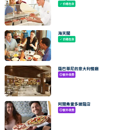
价格包含
check
海天閣
价格包含
check
薩巴蒂尼的意大利餐廳
额外收费
paid
阿爾弗雷多披薩店
额外收费
paid