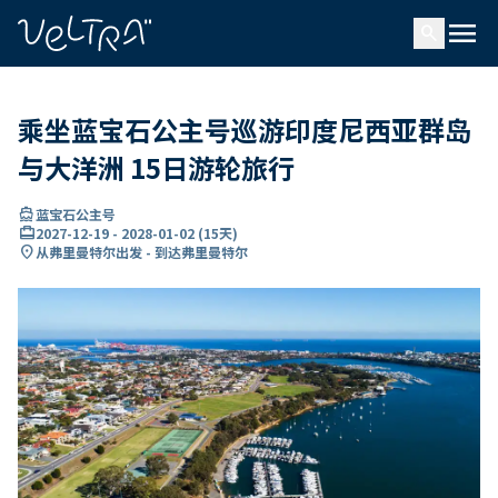
ading...
载
menu
…
search
乘坐蓝宝石公主号巡游印度尼西亚群岛
与大洋洲 15日游轮旅行
directions_boat
蓝宝石公主号
card_travel
2027-12-19
-
2028-01-02
(
15天
)
location_on
从弗里曼特尔出发 - 到达弗里曼特尔