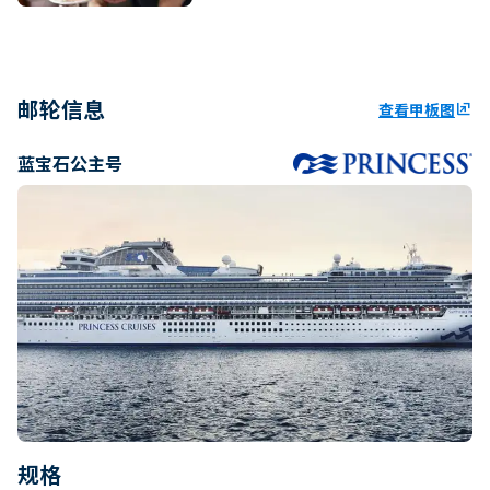
邮轮信息
查看甲板图
ungroup
蓝宝石公主号
规格