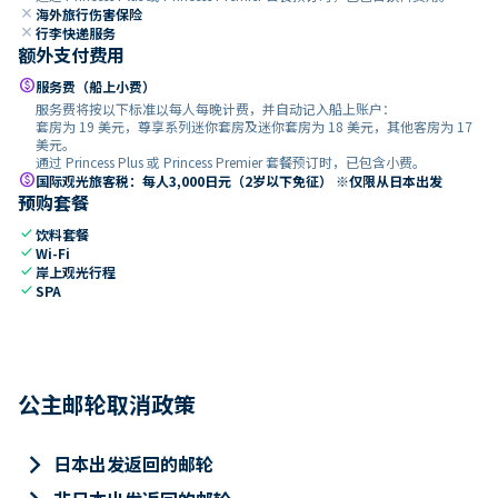
close
海外旅行伤害保险
close
行李快递服务
额外支付费用
paid
服务费（船上小费）
服务费将按以下标准以每人每晚计费，并自动记入船上账户：
套房为 19 美元，尊享系列迷你套房及迷你套房为 18 美元，其他客房为 17
美元。
通过 Princess Plus 或 Princess Premier 套餐预订时，已包含小费。
paid
国际观光旅客税：每人3,000日元（2岁以下免征） ※仅限从日本出发
预购套餐
check
饮料套餐
check
Wi-Fi
check
岸上观光行程
check
SPA
公主邮轮取消政策
keyboard_arrow_right
日本出发返回的邮轮