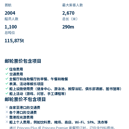
首航
最大乘客人数
2004
2,670
船员人数
总长（米）
1,100
290
m
总吨位
115,875
t
邮轮票价包含项目
check
住宿费用
check
交通费用
check
主餐厅和自助餐厅的早餐、午餐和晚餐
check
表演、活动等娱乐项目
check
船上设施使用费（健身中心、游泳池、按摩浴缸、俱乐部酒廊、图书馆等）
check
船上活动（游戏、问答、手工课程等）
邮轮票价不包含项目
close
自家至港口的交通费
close
各个港口的交通费
close
靠港观光游费用
close
船上个人费用，例如饮料费、赌场、商店、Wi-Fi、SPA、洗衣等
通过 Princess Plus 或 Princess Premier 套餐预订时，已包含饮料费用。