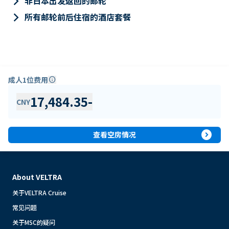
keyboard_arrow_right
非日本出发返回的邮轮
keyboard_arrow_right
所有邮轮前后住宿的酒店套餐
成人1位费用
info
17,484.35
-
CNY
expand_circle_right
查看空房情况
About VELTRA
关于VELTRA Cruise
常见问题
关于MSC的疑问