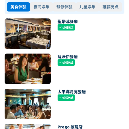
美食体验
夜间娱乐
静修体验
儿童娱乐
推荐亮点
聖塔菲餐廳
价格包含
check
薩沃伊餐廳
价格包含
check
太平洋月亮餐廳
价格包含
check
Prego 披薩店