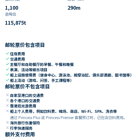
1,100
290
m
总吨位
115,875
t
邮轮票价包含项目
check
住宿费用
check
交通费用
check
主餐厅和自助餐厅的早餐、午餐和晚餐
check
表演、活动等娱乐项目
check
船上设施使用费（健身中心、游泳池、按摩浴缸、俱乐部酒廊、图书馆等）
check
船上活动（游戏、问答、手工课程等）
邮轮票价不包含项目
close
自家至港口的交通费
close
各个港口的交通费
close
靠港观光游费用
close
船上个人费用，例如饮料费、赌场、商店、Wi-Fi、SPA、洗衣等
通过 Princess Plus 或 Princess Premier 套餐预订时，已包含饮料费用。
close
海外旅行伤害保险
close
行李快递服务
额外支付费用