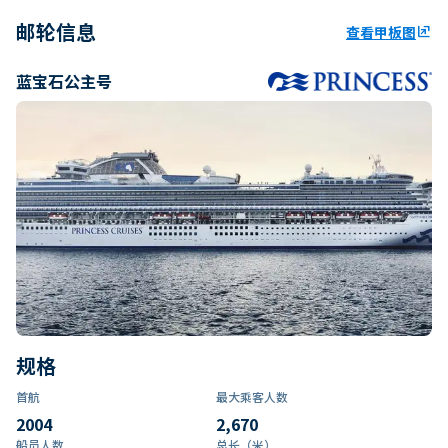
邮轮信息
查看甲板图
ungroup
蓝宝石公主号
规格
首航
最大乘客人数
2004
2,670
船员人数
总长（米）