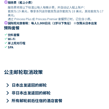
paid
服务费（船上小费）
服务费将按以下标准以每人每晚计费，并自动记入船上账户：
套房为 19 美元，尊享系列迷你套房及迷你套房为 18 美元，其他客房为 17
美元。
通过 Princess Plus 或 Princess Premier 套餐预订时，已包含小费。
paid
国际观光旅客税：每人3,000日元（2岁以下免征） ※仅限从日本出发
预购套餐
check
饮料套餐
check
Wi-Fi
check
岸上观光行程
check
SPA
公主邮轮取消政策
keyboard_arrow_right
日本出发返回的邮轮
keyboard_arrow_right
非日本出发返回的邮轮
keyboard_arrow_right
所有邮轮前后住宿的酒店套餐