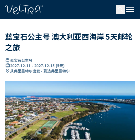
ading...
载
menu
…
search
蓝宝石公主号 澳大利亚西海岸 5天邮轮
之旅
directions_boat
蓝宝石公主号
card_travel
2027-12-11
-
2027-12-15
(
5天
)
location_on
从弗里曼特尔出发 - 到达弗里曼特尔