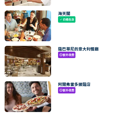
海天閣
价格包含
check
薩巴蒂尼的意大利餐廳
额外收费
paid
阿爾弗雷多披薩店
额外收费
paid