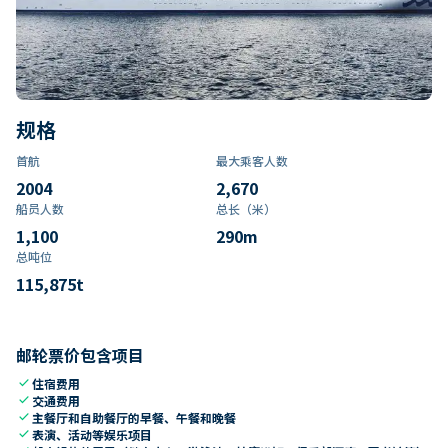
规格
首航
最大乘客人数
2004
2,670
船员人数
总长（米）
1,100
290
m
总吨位
115,875
t
邮轮票价包含项目
check
住宿费用
check
交通费用
check
主餐厅和自助餐厅的早餐、午餐和晚餐
check
表演、活动等娱乐项目