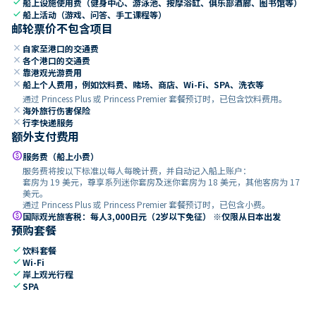
check
船上设施使用费（健身中心、游泳池、按摩浴缸、俱乐部酒廊、图书馆等）
check
船上活动（游戏、问答、手工课程等）
邮轮票价不包含项目
close
自家至港口的交通费
close
各个港口的交通费
close
靠港观光游费用
close
船上个人费用，例如饮料费、赌场、商店、Wi-Fi、SPA、洗衣等
通过 Princess Plus 或 Princess Premier 套餐预订时，已包含饮料费用。
close
海外旅行伤害保险
close
行李快递服务
额外支付费用
paid
服务费（船上小费）
服务费将按以下标准以每人每晚计费，并自动记入船上账户：
套房为 19 美元，尊享系列迷你套房及迷你套房为 18 美元，其他客房为 17
美元。
通过 Princess Plus 或 Princess Premier 套餐预订时，已包含小费。
paid
国际观光旅客税：每人3,000日元（2岁以下免征） ※仅限从日本出发
预购套餐
check
饮料套餐
check
Wi-Fi
check
岸上观光行程
check
SPA