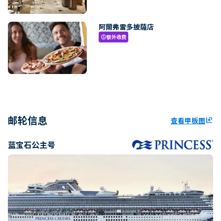
阿爾弗雷多披薩店
额外收费
paid
邮轮信息
查看甲板图
ungroup
蓝宝石公主号