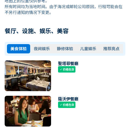
地图上的位置仅供参考。
所有时间均为当地时间。由于海况或邮轮公司原因，行程可能会在
不另行通知的情况下变更。
餐厅、设施、娱乐、美容
美食体验
夜间娱乐
静修体验
儿童娱乐
推荐亮点
聖塔菲餐廳
价格包含
check
薩沃伊餐廳
价格包含
check