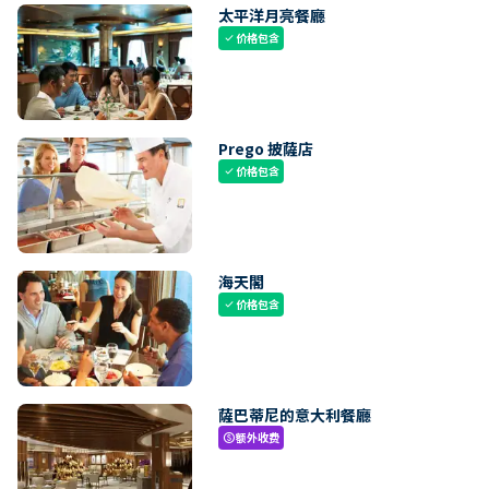
太平洋月亮餐廳
价格包含
check
Prego 披薩店
价格包含
check
海天閣
价格包含
check
薩巴蒂尼的意大利餐廳
额外收费
paid