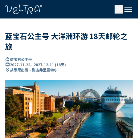
ading...
载
menu
…
search
蓝宝石公主号 大洋洲环游 18天邮轮之
旅
directions_boat
蓝宝石公主号
card_travel
2027-11-24
-
2027-12-11
(
18天
)
location_on
从悉尼出发 - 到达弗里曼特尔