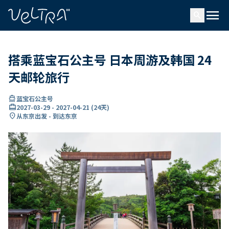
ading...
载
menu
…
search
搭乘蓝宝石公主号 日本周游及韩国 24
天邮轮旅行
directions_boat
蓝宝石公主号
card_travel
2027-03-29
-
2027-04-21
(
24天
)
location_on
从东京出发 - 到达东京