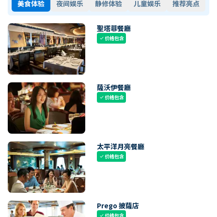
美食体验
夜间娱乐
静修体验
儿童娱乐
推荐亮点
聖塔菲餐廳
价格包含
check
薩沃伊餐廳
价格包含
check
太平洋月亮餐廳
价格包含
check
Prego 披薩店
价格包含
check