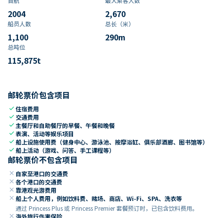
首航
最大乘客人数
2004
2,670
船员人数
总长（米）
1,100
290
m
总吨位
115,875
t
邮轮票价包含项目
check
住宿费用
check
交通费用
check
主餐厅和自助餐厅的早餐、午餐和晚餐
check
表演、活动等娱乐项目
check
船上设施使用费（健身中心、游泳池、按摩浴缸、俱乐部酒廊、图书馆等）
check
船上活动（游戏、问答、手工课程等）
邮轮票价不包含项目
close
自家至港口的交通费
close
各个港口的交通费
close
靠港观光游费用
close
船上个人费用，例如饮料费、赌场、商店、Wi-Fi、SPA、洗衣等
通过 Princess Plus 或 Princess Premier 套餐预订时，已包含饮料费用。
close
海外旅行伤害保险