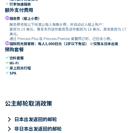
close
行李快递服务
额外支付费用
paid
服务费（船上小费）
服务费将按以下标准以每人每晚计费，并自动记入船上账户：
套房为 19 美元，尊享系列迷你套房及迷你套房为 18 美元，其他客房为 17
美元。
通过 Princess Plus 或 Princess Premier 套餐预订时，已包含小费。
paid
国际观光旅客税：每人3,000日元（2岁以下免征） ※仅限从日本出发
预购套餐
check
饮料套餐
check
Wi-Fi
check
岸上观光行程
check
SPA
公主邮轮取消政策
keyboard_arrow_right
日本出发返回的邮轮
keyboard_arrow_right
非日本出发返回的邮轮