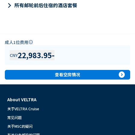
keyboard_arrow_right
所有邮轮前后住宿的酒店套餐
成人1位费用
info
22,983.95
-
CNY
expand_circle_right
查看空房情况
About VELTRA
关于VELTRA Cruise
常见问题
关于MSC的疑问
有关公主邮轮的问题