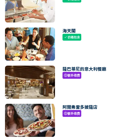
海天閣
价格包含
check
薩巴蒂尼的意大利餐廳
额外收费
paid
阿爾弗雷多披薩店
额外收费
paid