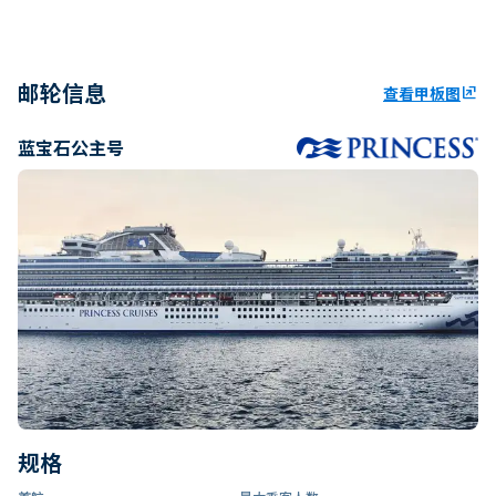
邮轮信息
查看甲板图
ungroup
蓝宝石公主号
规格