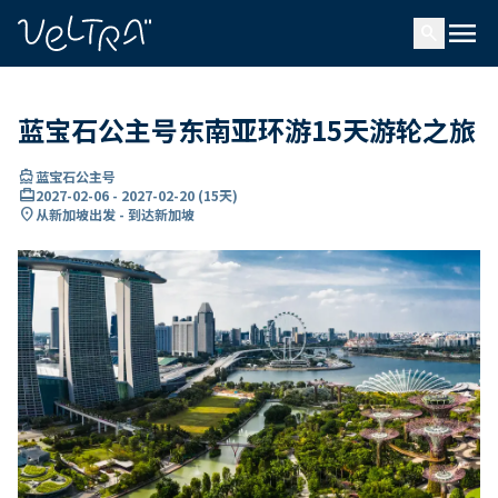
ading...
载
menu
…
search
蓝宝石公主号东南亚环游15天游轮之旅
directions_boat
蓝宝石公主号
card_travel
2027-02-06
-
2027-02-20
(
15天
)
location_on
从新加坡出发 - 到达新加坡