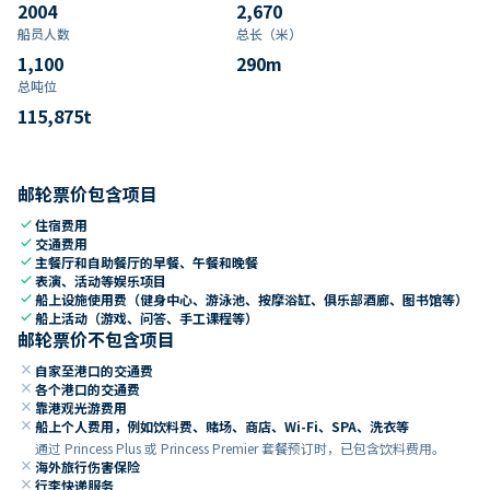
2004
2,670
船员人数
总长（米）
1,100
290
m
总吨位
115,875
t
邮轮票价包含项目
check
住宿费用
check
交通费用
check
主餐厅和自助餐厅的早餐、午餐和晚餐
check
表演、活动等娱乐项目
check
船上设施使用费（健身中心、游泳池、按摩浴缸、俱乐部酒廊、图书馆等）
check
船上活动（游戏、问答、手工课程等）
邮轮票价不包含项目
close
自家至港口的交通费
close
各个港口的交通费
close
靠港观光游费用
close
船上个人费用，例如饮料费、赌场、商店、Wi-Fi、SPA、洗衣等
通过 Princess Plus 或 Princess Premier 套餐预订时，已包含饮料费用。
close
海外旅行伤害保险
close
行李快递服务