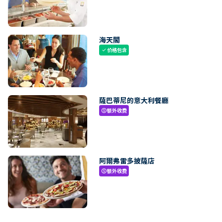
海天閣
价格包含
check
薩巴蒂尼的意大利餐廳
额外收费
paid
阿爾弗雷多披薩店
额外收费
paid