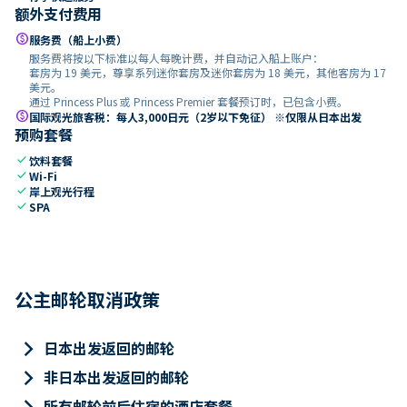
额外支付费用
paid
服务费（船上小费）
服务费将按以下标准以每人每晚计费，并自动记入船上账户：
套房为 19 美元，尊享系列迷你套房及迷你套房为 18 美元，其他客房为 17
美元。
通过 Princess Plus 或 Princess Premier 套餐预订时，已包含小费。
paid
国际观光旅客税：每人3,000日元（2岁以下免征） ※仅限从日本出发
预购套餐
check
饮料套餐
check
Wi-Fi
check
岸上观光行程
check
SPA
公主邮轮取消政策
keyboard_arrow_right
日本出发返回的邮轮
keyboard_arrow_right
非日本出发返回的邮轮
keyboard_arrow_right
所有邮轮前后住宿的酒店套餐