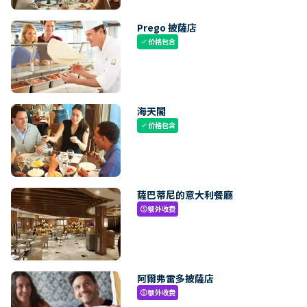
Prego 披薩店
价格包含
check
海天閣
价格包含
check
薩巴蒂尼的意大利餐廳
额外收费
paid
阿爾弗雷多披薩店
额外收费
paid