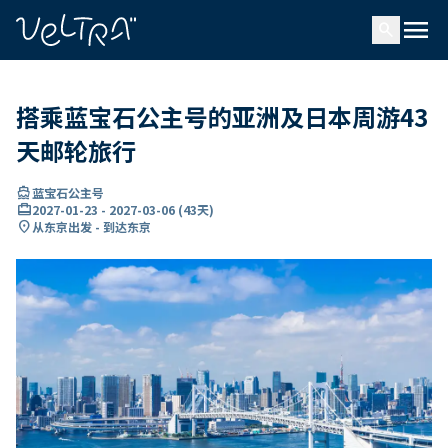
ading...
载
menu
…
search
搭乘蓝宝石公主号的亚洲及日本周游43
天邮轮旅行
directions_boat
蓝宝石公主号
card_travel
2027-01-23
-
2027-03-06
(
43天
)
location_on
从东京出发 - 到达东京