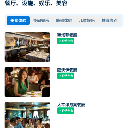
餐厅、设施、娱乐、美容
美食体验
夜间娱乐
静修体验
儿童娱乐
推荐亮点
聖塔菲餐廳
价格包含
check
薩沃伊餐廳
价格包含
check
太平洋月亮餐廳
价格包含
check