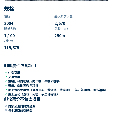
规格
首航
最大乘客人数
2004
2,670
船员人数
总长（米）
1,100
290
m
总吨位
115,875
t
邮轮票价包含项目
check
住宿费用
check
交通费用
check
主餐厅和自助餐厅的早餐、午餐和晚餐
check
表演、活动等娱乐项目
check
船上设施使用费（健身中心、游泳池、按摩浴缸、俱乐部酒廊、图书馆等）
check
船上活动（游戏、问答、手工课程等）
邮轮票价不包含项目
close
自家至港口的交通费
close
各个港口的交通费