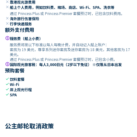
close
靠港观光游费用
close
船上个人费用，例如饮料费、赌场、商店、Wi-Fi、SPA、洗衣等
通过 Princess Plus 或 Princess Premier 套餐预订时，已包含饮料费用。
close
海外旅行伤害保险
close
行李快递服务
额外支付费用
paid
服务费（船上小费）
服务费将按以下标准以每人每晚计费，并自动记入船上账户：
套房为 19 美元，尊享系列迷你套房及迷你套房为 18 美元，其他客房为 17
美元。
通过 Princess Plus 或 Princess Premier 套餐预订时，已包含小费。
paid
国际观光旅客税：每人3,000日元（2岁以下免征） ※仅限从日本出发
预购套餐
check
饮料套餐
check
Wi-Fi
check
岸上观光行程
check
SPA
公主邮轮取消政策