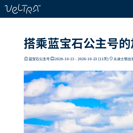
ading...
载
…
搭乘蓝宝石公主号的
directions_boat
card_travel
location_on
蓝宝石公主号
2026-10-13
-
2026-10-23
(
11天
)
从波士顿出发