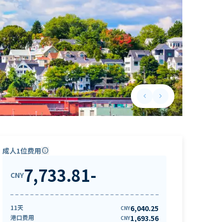
keyboard_arrow_left
keyboard_arrow_right
Previous slide
Next slide
成人1位费用
info
7,733.81
-
CNY
11天
6,040.25
CNY
港口费用
1,693.56
CNY