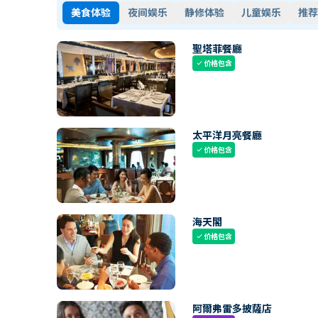
美食体验
夜间娱乐
静修体验
儿童娱乐
推荐
聖塔菲餐廳
价格包含
check
太平洋月亮餐廳
价格包含
check
海天閣
价格包含
check
阿爾弗雷多披薩店