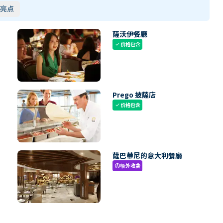
亮点
薩沃伊餐廳
价格包含
check
Prego 披薩店
价格包含
check
薩巴蒂尼的意大利餐廳
额外收费
paid