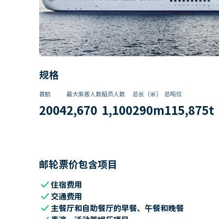
规格
首航
最大乘客人数
船员人数
总长（米）
总吨位
2004
2,670
1,100
290
m
115,875
t
邮轮票价包含项目
check
住宿费用
check
交通费用
check
主餐厅和自助餐厅的早餐、午餐和晚餐