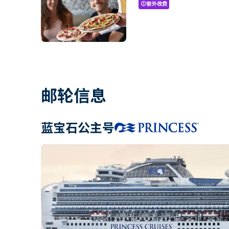
额外收费
paid
邮轮信息
蓝宝石公主号