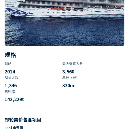
规格
首航
最大乘客人数
2014
3,560
船员人数
总长（米）
1,346
330
m
总吨位
142,229
t
邮轮票价包含项目
check
住宿费用