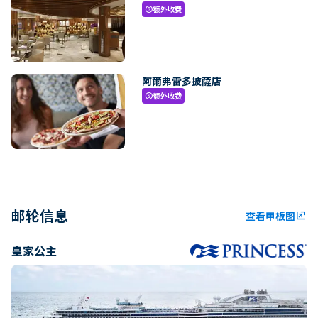
额外收费
paid
阿爾弗雷多披薩店
额外收费
paid
邮轮信息
查看甲板图
ungroup
皇家公主