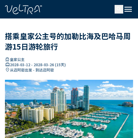
ading...
载
menu
…
search
搭乘皇家公主号的加勒比海及巴哈马周
游15日游轮旅行
directions_boat
皇家公主
card_travel
2028-03-12
-
2028-03-26
(
15天
)
location_on
从迈阿密出发 - 到达迈阿密