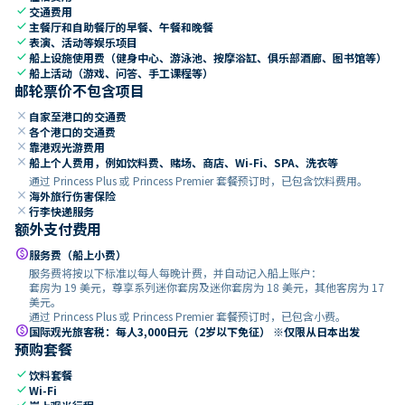
check
交通费用
check
主餐厅和自助餐厅的早餐、午餐和晚餐
check
表演、活动等娱乐项目
check
船上设施使用费（健身中心、游泳池、按摩浴缸、俱乐部酒廊、图书馆等）
check
船上活动（游戏、问答、手工课程等）
邮轮票价不包含项目
close
自家至港口的交通费
close
各个港口的交通费
close
靠港观光游费用
close
船上个人费用，例如饮料费、赌场、商店、Wi-Fi、SPA、洗衣等
通过 Princess Plus 或 Princess Premier 套餐预订时，已包含饮料费用。
close
海外旅行伤害保险
close
行李快递服务
额外支付费用
paid
服务费（船上小费）
服务费将按以下标准以每人每晚计费，并自动记入船上账户：
套房为 19 美元，尊享系列迷你套房及迷你套房为 18 美元，其他客房为 17
美元。
通过 Princess Plus 或 Princess Premier 套餐预订时，已包含小费。
paid
国际观光旅客税：每人3,000日元（2岁以下免征） ※仅限从日本出发
预购套餐
check
饮料套餐
check
Wi-Fi
check