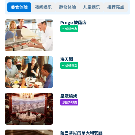
美食体验
夜间娱乐
静修体验
儿童娱乐
推荐亮点
Prego 披薩店
价格包含
check
海天閣
价格包含
check
皇冠燒烤
额外收费
paid
薩巴蒂尼的意大利餐廳