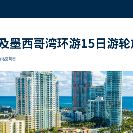
及墨西哥湾环游15日游轮
 到达迈阿密