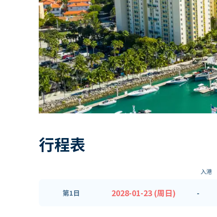
行程表
入港
2028-01-23 (周日)
-
第1日