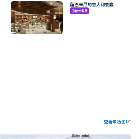
薩巴蒂尼的意大利餐廳
额外收费
paid
查看甲板图
ungroup