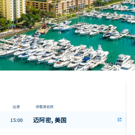
出港
停靠港名称
迈阿密, 美国
15:00
open_in_new