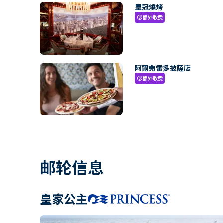
皇冠燒烤
额外收费
paid
阿爾弗雷多披薩店
额外收费
paid
邮轮信息
皇家公主