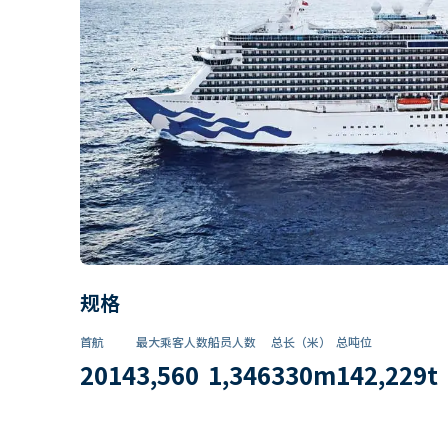
规格
首航
最大乘客人数
船员人数
总长（米）
总吨位
2014
3,560
1,346
330
m
142,229
t