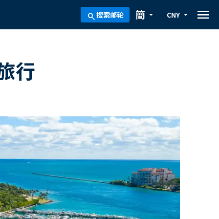
menu
簡
搜索邮轮
CNY
arrow_drop_down
arrow_drop_down
search
旅行