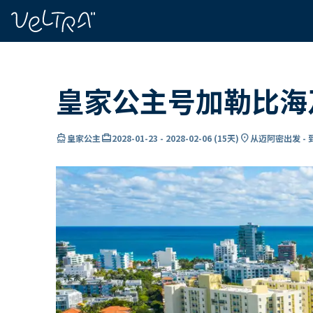
ading...
载
…
皇家公主号加勒比海
directions_boat
card_travel
location_on
皇家公主
2028-01-23
-
2028-02-06
(
15天
)
从迈阿密出发 -